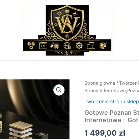
ilość
Strona główna
/
Tworzeni
Gotowe
Strony Internetowe;Pozn
Poznań
Strony
Tworzenie stron i skle
Internetowe;Poznań
Gotowe Poznań St
Strony
Internetowe – Go
Internetowe
–
1 499,00
zł
Gotowy
Projekt