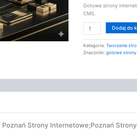
Gotowe strony internet
RWD
i
CMS.
CMS
Dodaj do 
Kategoria:
Tworzenie stro
Znaczniki:
gotowe stron
e Poznań Strony Internetowe;Poznań Strony