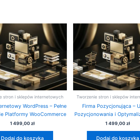
e stron i sklepów internetowych
Tworzenie stron i sklepów inte
ternetowy WordPress – Pełne
Firma Pozycjonująca – 
ie Platformy WooCommerce
Pozycjonowania i Optymali
1 499,00
zł
1 499,00
zł
Dodaj do koszyka
Dodaj do koszyka