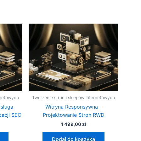
rnetowych
Tworzenie stron i sklepów internetowych
Usługa
Witryna Responsywna –
zacji SEO
Projektowanie Stron RWD
1 499,00
zł
Dodaj do koszyka