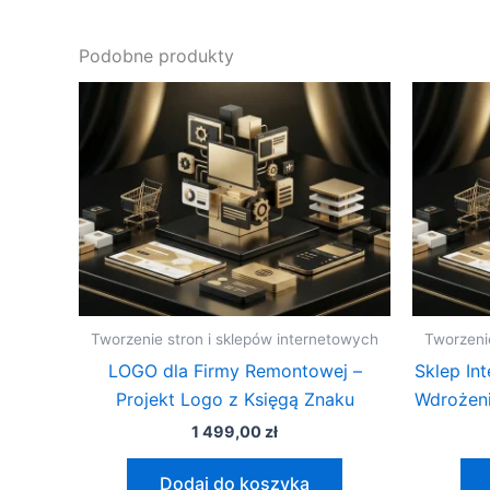
Podobne produkty
Tworzenie stron i sklepów internetowych
Tworzeni
LOGO dla Firmy Remontowej –
Sklep In
Projekt Logo z Księgą Znaku
Wdrożen
1 499,00
zł
Dodaj do koszyka