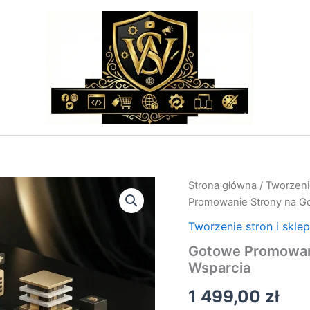
ilość
Strona główna
/
Tworzeni
Gotowe
Promowanie Strony na Go
Promowanie
Strony
Tworzenie stron i skle
na
Gotowe Promowani
Google
Wsparcia
–
Pakiety
1 499,00
zł
Wsparcia