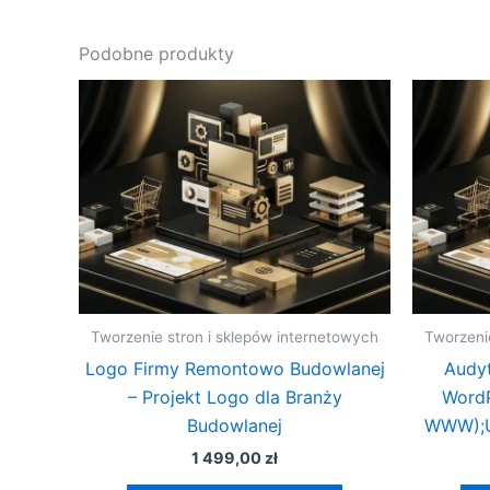
Podobne produkty
Tworzenie stron i sklepów internetowych
Tworzeni
Logo Firmy Remontowo Budowlanej
Audyt
– Projekt Logo dla Branży
WordP
Budowlanej
WWW);U
1 499,00
zł