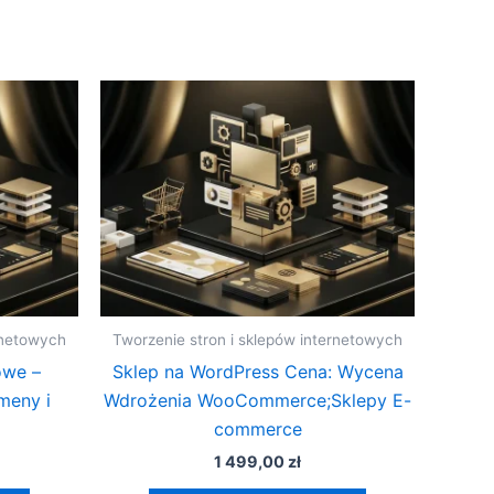
rnetowych
Tworzenie stron i sklepów internetowych
owe –
Sklep na WordPress Cena: Wycena
meny i
Wdrożenia WooCommerce;Sklepy E-
commerce
1 499,00
zł