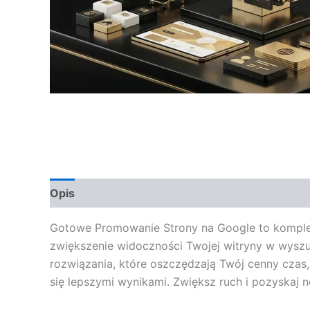
Opis
Opinie (0)
Gotowe Promowanie Strony na Google to komplek
zwiększenie widoczności Twojej witryny w wysz
rozwiązania, które oszczędzają Twój cenny czas,
się lepszymi wynikami. Zwiększ ruch i pozyskaj 