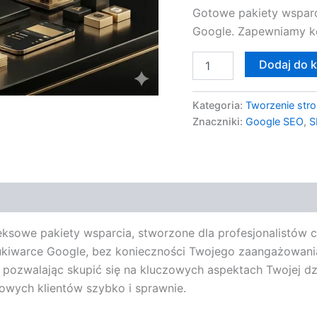
Gotowe pakiety wsparc
Google. Zapewniamy k
Dodaj do 
Kategoria:
Tworzenie stro
Znaczniki:
Google SEO
,
S
sowe pakiety wsparcia, stworzone dla profesjonalistów 
ukiwarce Google, bez konieczności Twojego zaangażowan
 pozwalając skupić się na kluczowych aspektach Twojej dzia
nowych klientów szybko i sprawnie.