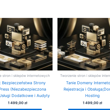
e stron i sklepów internetowych
Tworzenie stron i sklepów inte
 Bezpieczeństwa Strony
Tanie Domeny Internet
ress (Niezabezpieczona
Rejestracja i Obsługa;Do
sługi Dodatkowe i Audyty
Hosting
1 499,00
zł
1 499,00
zł