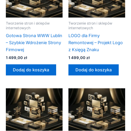
Tworzenie stron i sklepów
Tworzenie stron i sklepów
internetowych
internetowych
Gotowa Strona WWW Lublin
LOGO dla Firmy
– Szybkie Wdrożenie Strony
Remontowej – Projekt Logo
Firmowej
z Księgą Znaku
1 499,00
zł
1 499,00
zł
Dodaj do koszyka
Dodaj do koszyka