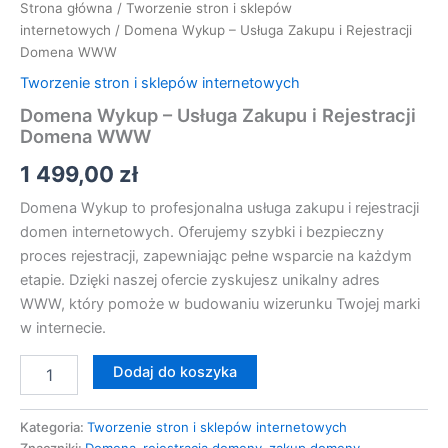
Strona główna
/
Tworzenie stron i sklepów
internetowych
/ Domena Wykup – Usługa Zakupu i Rejestracji
Domena WWW
Tworzenie stron i sklepów internetowych
Domena Wykup – Usługa Zakupu i Rejestracji
Domena WWW
1 499,00
zł
Domena Wykup to profesjonalna usługa zakupu i rejestracji
domen internetowych. Oferujemy szybki i bezpieczny
proces rejestracji, zapewniając pełne wsparcie na każdym
etapie. Dzięki naszej ofercie zyskujesz unikalny adres
WWW, który pomoże w budowaniu wizerunku Twojej marki
w internecie.
Dodaj do koszyka
Kategoria:
Tworzenie stron i sklepów internetowych
Znaczniki:
Domena
,
rejestracja domeny
,
zakup domeny