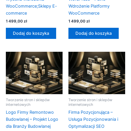
WooCommerce;Sklepy E-
Wdrożenie Platformy
commerce
WooCommerce
1 499,00
zł
1 499,00
zł
Dodaj do koszyka
Dodaj do koszyka
Tworzenie stron i sklepów
Tworzenie stron i sklepów
internetowych
internetowych
Logo Firmy Remontowo
Firma Pozycjonująca –
Budowlanej – Projekt Logo
Usługa Pozycjonowania i
dla Branży Budowlanej
Optymalizacji SEO