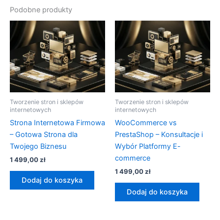
Podobne produkty
Tworzenie stron i sklepów
Tworzenie stron i sklepów
internetowych
internetowych
Strona Internetowa Firmowa
WooCommerce vs
– Gotowa Strona dla
PrestaShop – Konsultacje i
Twojego Biznesu
Wybór Platformy E-
commerce
1 499,00
zł
1 499,00
zł
Dodaj do koszyka
Dodaj do koszyka