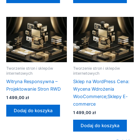
Tworzenie stron i sklepów
Tworzenie stron i sklepów
internetowych
internetowych
Witryna Responsywna –
Sklep na WordPress Cena:
Projektowanie Stron RWD
Wycena Wdrożenia
WooCommerce;Sklepy E-
1 499,00
zł
commerce
Dodaj do koszyka
1 499,00
zł
Dodaj do koszyka