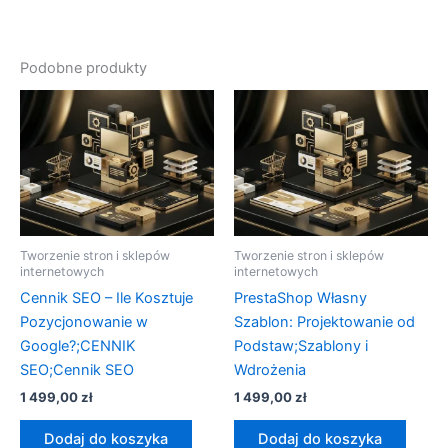
Podobne produkty
Tworzenie stron i sklepów
Tworzenie stron i sklepów
internetowych
internetowych
Cennik SEO – Ile Kosztuje
PrestaShop Własny
Pozycjonowanie w
Szablon: Projektowanie od
Google?;CENNIK
Podstaw;Szablony i
SEO;Cennik SEO
Wdrożenia
1 499,00
zł
1 499,00
zł
Dodaj do koszyka
Dodaj do koszyka