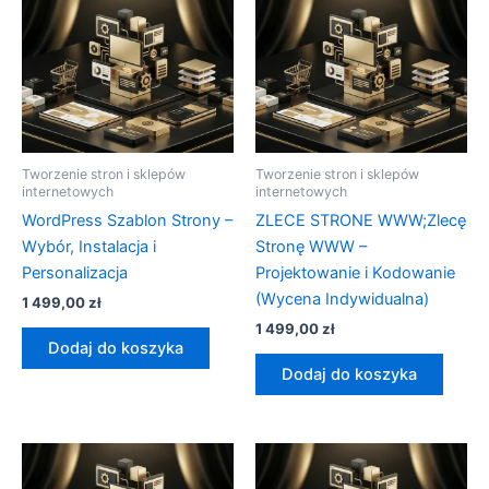
Tworzenie stron i sklepów
Tworzenie stron i sklepów
internetowych
internetowych
WordPress Szablon Strony –
ZLECE STRONE WWW;Zlecę
Wybór, Instalacja i
Stronę WWW –
Personalizacja
Projektowanie i Kodowanie
(Wycena Indywidualna)
1 499,00
zł
1 499,00
zł
Dodaj do koszyka
Dodaj do koszyka