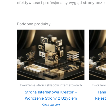
efektywność i profesjonalny wygląd strony bez
Podobne produkty
Tworzenie stron i sklepów internetowych
Tworzeni
Strona Internetowa Kreator –
Tani
Wdrożenie Strony z Użyciem
Rejes
Kreatorów