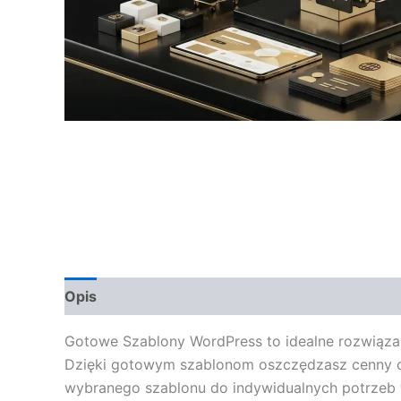
Opis
Opinie (0)
Gotowe Szablony WordPress to idealne rozwiązan
Dzięki gotowym szablonom oszczędzasz cenny cz
wybranego szablonu do indywidualnych potrzeb w 