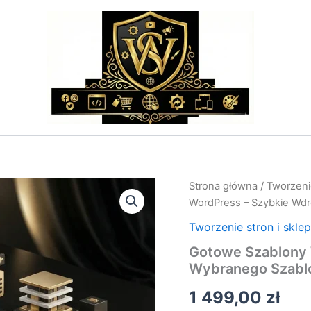
ilość
Strona główna
/
Tworzeni
Gotowe
WordPress – Szybkie Wd
Szablony
WordPress
Tworzenie stron i skle
–
Gotowe Szablony 
Szybkie
Wybranego Szabl
Wdrożenie
Wybranego
1 499,00
zł
Szablonu