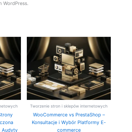
m WordPress.
rnetowych
Tworzenie stron i sklepów internetowych
Strony
WooCommerce vs PrestaShop –
eczona
Konsultacje i Wybór Platformy E-
 Audyty
commerce