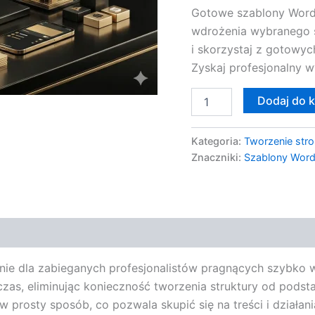
Gotowe szablony WordP
wdrożenia wybranego s
i skorzystaj z gotowy
Zyskaj profesjonalny 
Dodaj do 
Kategoria:
Tworzenie stro
Znaczniki:
Szablony Wor
ie dla zabieganych profesjonalistów pragnących szybko w
as, eliminując konieczność tworzenia struktury od podst
prosty sposób, co pozwala skupić się na treści i działan