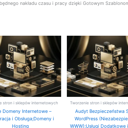
 zbędnego nakładu czasu i pracy dzięki Gotowym Szablono
e stron i sklepów internetowych
Tworzenie stron i sklepów inte
e Domeny Internetowe –
Audyt Bezpieczeństwa 
tracja i Obsługa;Domeny i
WordPress (Niezabezpi
Hosting
WWW);Usługi Dodatkowe i