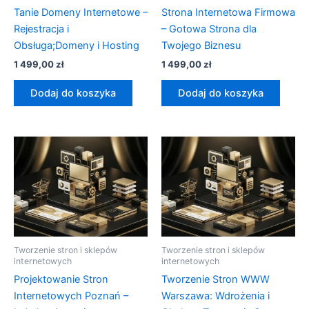
Tanie Domeny Internetowe –
Strona Internetowa Firmowa
Rejestracja i
– Gotowa Strona dla
Obsługa;Domeny i Hosting
Twojego Biznesu
1 499,00
zł
1 499,00
zł
Dodaj do koszyka
Dodaj do koszyka
Tworzenie stron i sklepów
Tworzenie stron i sklepów
internetowych
internetowych
Projektowanie Stron
Tworzenie Stron WWW
Internetowych Poznań –
Warszawa: Wdrożenia i