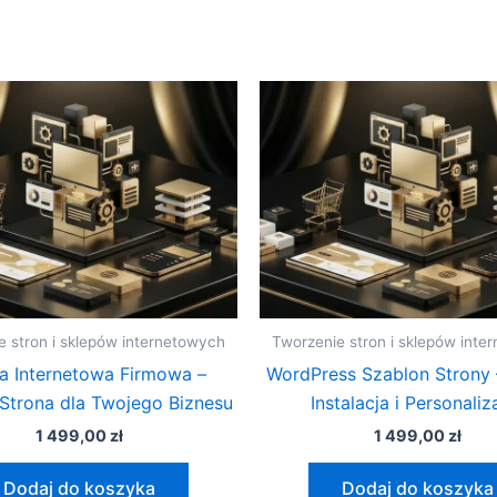
e stron i sklepów internetowych
Tworzenie stron i sklepów inte
a Internetowa Firmowa –
WordPress Szablon Strony 
Strona dla Twojego Biznesu
Instalacja i Personaliz
1 499,00
zł
1 499,00
zł
Dodaj do koszyka
Dodaj do koszyka