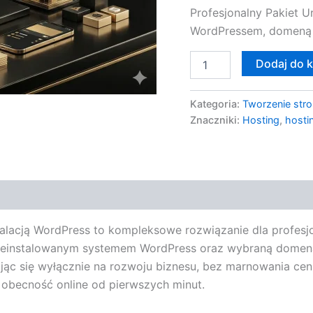
Profesjonalny Pakiet 
WordPressem, domeną 
Dodaj do 
Kategoria:
Tworzenie stro
Znaczniki:
Hosting
,
hosti
alacją WordPress to kompleksowe rozwiązanie dla profesjo
reinstalowanym systemem WordPress oraz wybraną domeną,
jąc się wyłącznie na rozwoju biznesu, bez marnowania ce
ą obecność online od pierwszych minut.