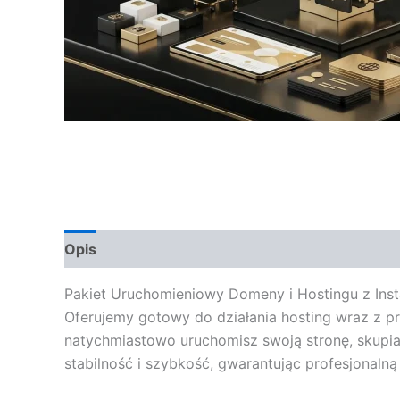
Opis
Opinie (0)
Pakiet Uruchomieniowy Domeny i Hostingu z Inst
Oferujemy gotowy do działania hosting wraz z p
natychmiastowo uruchomisz swoją stronę, skupia
stabilność i szybkość, gwarantując profesjonaln