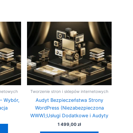
rnetowych
Tworzenie stron i sklepów internetowych
– Wybór,
Audyt Bezpieczeństwa Strony
acja
WordPress (Niezabezpieczona
WWW);Usługi Dodatkowe i Audyty
1 499,00
zł