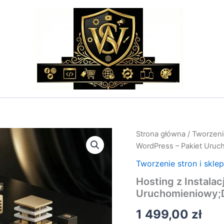
ilość
Strona główna
/
Tworzeni
Hosting
WordPress – Pakiet Uruc
z
Instalacją
Tworzenie stron i skle
WordPress
Hosting z Instalac
-
Uruchomieniowy;D
Pakiet
Uruchomieniowy;Domeny
1 499,00
zł
i
Hosting