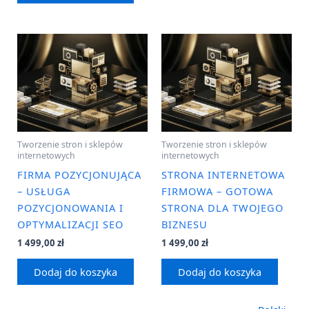
Tworzenie stron i sklepów
Tworzenie stron i sklepów
internetowych
internetowych
FIRMA POZYCJONUJĄCA
STRONA INTERNETOWA
– USŁUGA
FIRMOWA – GOTOWA
POZYCJONOWANIA I
STRONA DLA TWOJEGO
OPTYMALIZACJI SEO
BIZNESU
1 499,00
zł
1 499,00
zł
Dodaj do koszyka
Dodaj do koszyka