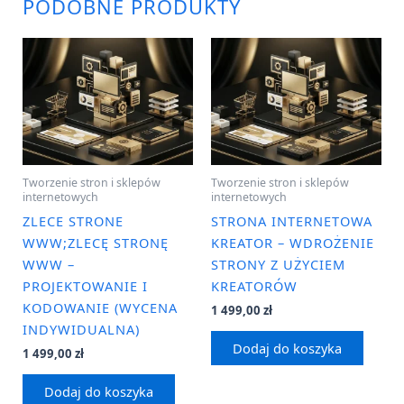
PODOBNE PRODUKTY
Tworzenie stron i sklepów
Tworzenie stron i sklepów
internetowych
internetowych
ZLECE STRONE
STRONA INTERNETOWA
WWW;ZLECĘ STRONĘ
KREATOR – WDROŻENIE
WWW –
STRONY Z UŻYCIEM
PROJEKTOWANIE I
KREATORÓW
KODOWANIE (WYCENA
1 499,00
zł
INDYWIDUALNA)
Dodaj do koszyka
1 499,00
zł
Dodaj do koszyka