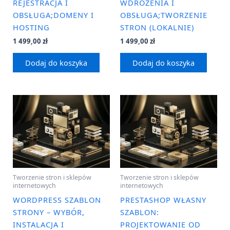
REJESTRACJA I
WDROŻENIA I
OBSŁUGA;DOMENY I
OBSŁUGA;TWORZENIE
HOSTING
STRON (LOKALNIE)
1 499,00
zł
1 499,00
zł
Dodaj do koszyka
Dodaj do koszyka
Tworzenie stron i sklepów
Tworzenie stron i sklepów
internetowych
internetowych
WORDPRESS SZABLON
PRESTASHOP WŁASNY
STRONY – WYBÓR,
SZABLON:
INSTALACJA I
PROJEKTOWANIE OD