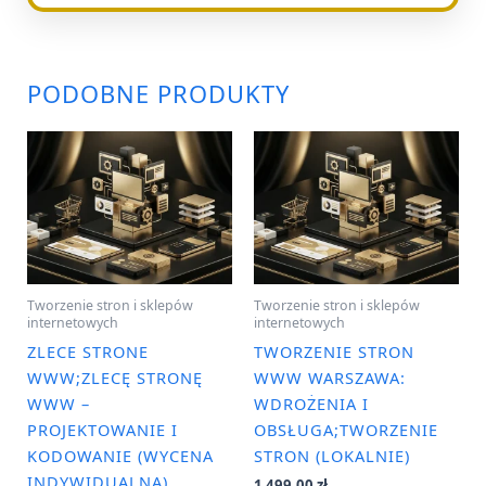
PODOBNE PRODUKTY
Tworzenie stron i sklepów
Tworzenie stron i sklepów
internetowych
internetowych
ZLECE STRONE
TWORZENIE STRON
WWW;ZLECĘ STRONĘ
WWW WARSZAWA:
WWW –
WDROŻENIA I
PROJEKTOWANIE I
OBSŁUGA;TWORZENIE
KODOWANIE (WYCENA
STRON (LOKALNIE)
INDYWIDUALNA)
1 499,00
zł