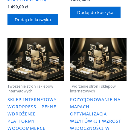
1 499,00
zł
Dodaj do koszyka
Dodaj do koszyka
Tworzenie stron i sklepów
Tworzenie stron i sklepów
internetowych
internetowych
SKLEP INTERNETOWY
POZYCJONOWANIE NA
WORDPRESS – PEŁNE
MAPACH –
WDROŻENIE
OPTYMALIZACJA
PLATFORMY
WIZYTÓWKI I WZROST
WOOCOMMERCE
WIDOCZNOŚCI W