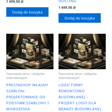
HOSTING
1 499,00
zł
1 499,00
zł
Dodaj do koszyka
Dodaj do koszyka
Tworzenie stron i sklepów
Tworzenie stron i sklepów
internetowych
internetowych
PRESTASHOP WŁASNY
LOGO FIRMY
SZABLON:
REMONTOWO
PROJEKTOWANIE OD
BUDOWLANEJ –
PODSTAW;SZABLONY I
PROJEKT LOGO DLA
WDROŻENIA
BRANŻY BUDOWLANEJ