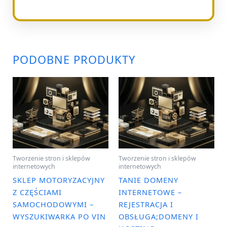
PODOBNE PRODUKTY
Tworzenie stron i sklepów
Tworzenie stron i sklepów
internetowych
internetowych
SKLEP MOTORYZACYJNY
TANIE DOMENY
Z CZĘŚCIAMI
INTERNETOWE –
SAMOCHODOWYMI –
REJESTRACJA I
WYSZUKIWARKA PO VIN
OBSŁUGA;DOMENY I