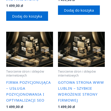
1 499,00
zł
Dodaj do koszyka
Dodaj do koszyka
Tworzenie stron i sklepów
Tworzenie stron i sklepów
internetowych
internetowych
FIRMA POZYCJONUJĄCA
GOTOWA STRONA WWW
– USŁUGA
LUBLIN – SZYBKIE
POZYCJONOWANIA I
WDROŻENIE STRONY
OPTYMALIZACJI SEO
FIRMOWEJ
1 499,00
zł
1 499,00
zł