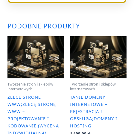
PODOBNE PRODUKTY
Tworzenie stron i sklepów
Tworzenie stron i sklepów
internetowych
internetowych
ZLECE STRONE
TANIE DOMENY
WWW;ZLECĘ STRONĘ
INTERNETOWE –
WWW –
REJESTRACJA I
PROJEKTOWANIE I
OBSŁUGA;DOMENY I
KODOWANIE (WYCENA
HOSTING
INDYWIDUALNA)
1 499,00
zł