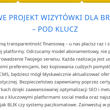
E PROJEKT WIZYTÓWKI DLA BR
– POD KLUCZ
ą transparentność finansową – u nas płacisz raz i s
ej platformy. Odrzucamy model abonamentowy, nie 
prowadzenie Twojego serwisu. Każda realizacja jest 
imi preferencjami, bez kopiowania cudzych pomysłó
CMS, będziesz mógł błyskawicznie aktualizować ofert
stycznej. Bezpieczeństwo zapewniamy poprzez certyf
kach dzięki zaawansowanej optymalizacji SEO i met
na z kluczowymi platformami social media oraz naj
i jak BLIK czy systemy paczkomatowe. Zainwestuj w pr