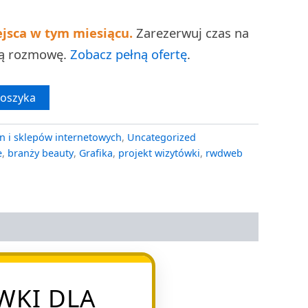
ejsca w tym miesiącu.
Zarezerwuj czas na
ną rozmowę.
Zobacz pełną ofertę
.
koszyka
n i sklepów internetowych
,
Uncategorized
e
,
branży beauty
,
Grafika
,
projekt wizytówki
,
rwdweb
WKI DLA