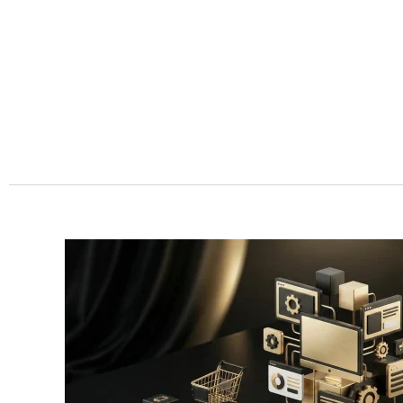
Przejdź
do
treści