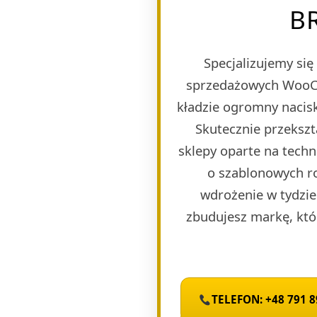
B
Specjalizujemy si
sprzedażowych WooCom
kładzie ogromny nacisk
Skutecznie przeksz
sklepy oparte na tech
o szablonowych r
wdrożenie w tydzie
zbudujesz markę, któ
TELEFON: +48 791 8