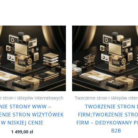
 stron i sklepów internetowych
Tworzenie stron i sklepów int
NIE STRONY WWW –
TWORZENIE STRON 
ENIE STRON WIZYTÓWEK
FIRM;TWORZENIE STR
W NISKIEJ CENIE
FIRM – DEDYKOWANY P
B2B
1 499,00
zł