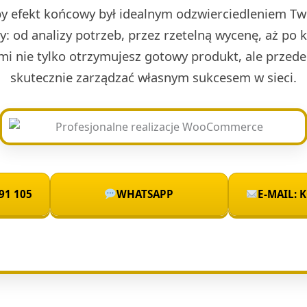
by efekt końcowy był idealnym odzwierciedleniem Two
sty: od analizy potrzeb, przez rzetelną wycenę, aż po 
mi nie tylko otrzymujesz gotowy produkt, ale przede
skutecznie zarządzać własnym sukcesem w sieci.
91 105
WHATSAPP
E-MAIL: