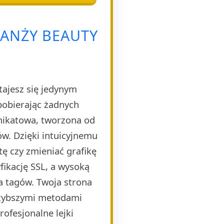
ANŻY BEAUTY
tajesz się jedynym
pobierając żadnych
unikatowa, tworzona od
w. Dzięki intuicyjnemu
ę czy zmieniać grafikę
ikację SSL, a wysoką
a tagów. Twoja strona
szybszymi metodami
ofesjonalne lejki