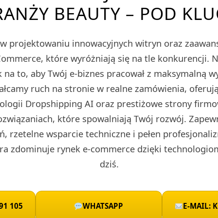
RANŻY BEAUTY – POD KLU
ę w projektowaniu innowacyjnych witryn oraz zaawa
merce, które wyróżniają się na tle konkurencji. 
 na to, aby Twój e-biznes pracował z maksymalną w
tałcamy ruch na stronie w realne zamówienia, oferu
nologii Dropshipping AI oraz prestiżowe strony fir
ozwiązaniach, które spowalniają Twój rozwój. Zape
ń, rzetelne wsparcie techniczne i pełen profesjonali
ra zdominuje rynek e-commerce dzięki technologio
dziś.
91 105
WHATSAPP
E-MAIL: