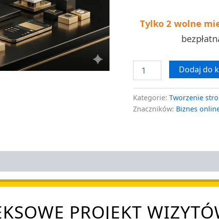
klucz
Tylko 2 wolne mi
bezpłat
Dodaj do 
Kategorie:
Tworzenie stro
Znaczników:
Biznes onlin
KSOWE PROJEKT WIZYTÓ