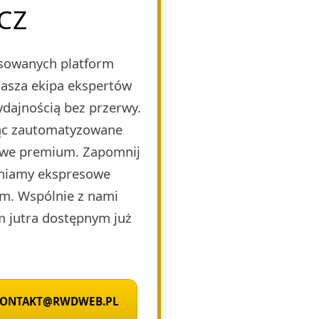
CZ
nsowanych platform
Nasza ekipa ekspertów
ydajnością bez przerwy.
jąc zautomatyzowane
mowe premium. Zapomnij
wniamy ekspresowe
zm. Wspólnie z nami
m jutra dostępnym już
 KONTAKT@RWDWEB.PL