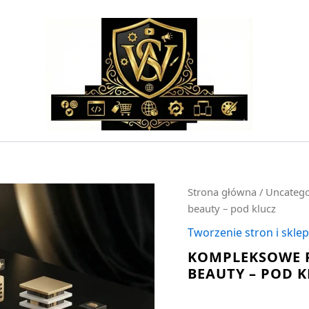
ilość
Strona główna
/
Uncatego
Kompleksowe
beauty – pod klucz
projekt
wizytówki
Tworzenie stron i skl
dla
KOMPLEKSOWE P
branży
BEAUTY – POD 
beauty
-
pod