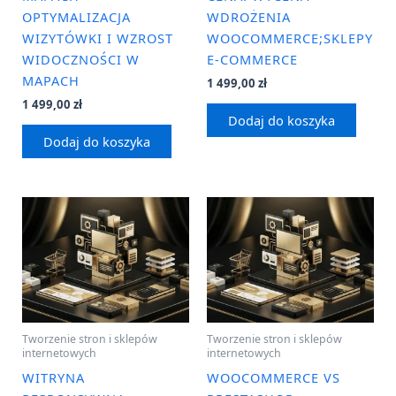
OPTYMALIZACJA
WDROŻENIA
WIZYTÓWKI I WZROST
WOOCOMMERCE;SKLEPY
WIDOCZNOŚCI W
E-COMMERCE
MAPACH
1 499,00
zł
1 499,00
zł
Dodaj do koszyka
Dodaj do koszyka
Tworzenie stron i sklepów
Tworzenie stron i sklepów
internetowych
internetowych
WITRYNA
WOOCOMMERCE VS