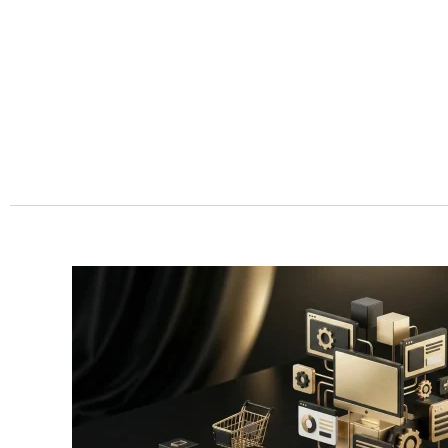
Przejdź
do
treści