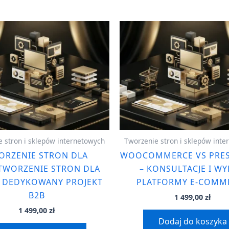
 stron i sklepów internetowych
Tworzenie stron i sklepów int
ORZENIE STRON DLA
WOOCOMMERCE VS PRE
TWORZENIE STRON DLA
– KONSULTACJE I W
– DEDYKOWANY PROJEKT
PLATFORMY E-COMM
B2B
1 499,00
zł
1 499,00
zł
Dodaj do koszyka