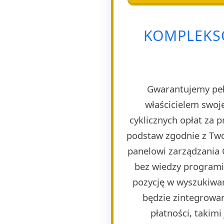
KOMPLEKSO
Gwarantujemy pełn
właścicielem swoj
cyklicznych opłat za 
podstaw zgodnie z Two
panelowi zarządzania 
bez wiedzy programi
pozycję w wyszukiwar
będzie zintegrowa
płatności, takim