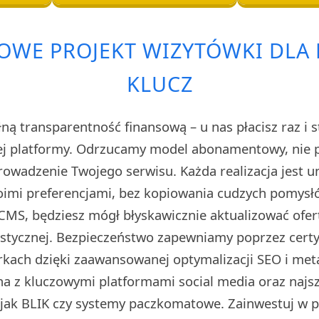
WE PROJEKT WIZYTÓWKI DLA 
KLUCZ
ą transparentność finansową – u nas płacisz raz i s
ej platformy. Odrzucamy model abonamentowy, nie 
prowadzenie Twojego serwisu. Każda realizacja jest 
imi preferencjami, bez kopiowania cudzych pomysłó
CMS, będziesz mógł błyskawicznie aktualizować ofert
stycznej. Bezpieczeństwo zapewniamy poprzez certyf
kach dzięki zaawansowanej optymalizacji SEO i met
na z kluczowymi platformami social media oraz naj
i jak BLIK czy systemy paczkomatowe. Zainwestuj w pr