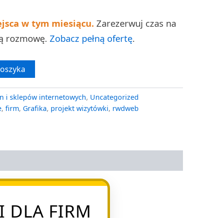
ejsca w tym miesiącu.
Zarezerwuj czas na
ną rozmowę.
Zobacz pełną ofertę
.
koszyka
n i sklepów internetowych
,
Uncategorized
e
,
firm
,
Grafika
,
projekt wizytówki
,
rwdweb
 DLA FIRM