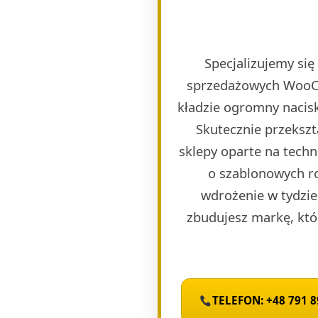
Specjalizujemy si
sprzedażowych WooCom
kładzie ogromny nacisk
Skutecznie przeksz
sklepy oparte na tech
o szablonowych r
wdrożenie w tydzie
zbudujesz markę, któ
TELEFON: +48 791 8