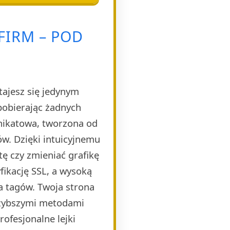
FIRM – POD
tajesz się jedynym
pobierając żadnych
unikatowa, tworzona od
w. Dzięki intuicyjnemu
ę czy zmieniać grafikę
ikację SSL, a wysoką
a tagów. Twoja strona
szybszymi metodami
ofesjonalne lejki