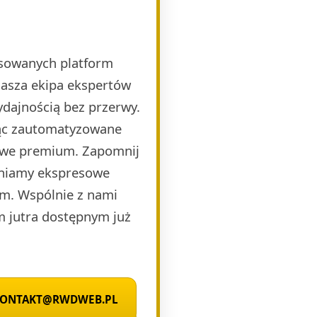
nsowanych platform
Nasza ekipa ekspertów
ydajnością bez przerwy.
jąc zautomatyzowane
mowe premium. Zapomnij
wniamy ekspresowe
zm. Wspólnie z nami
m jutra dostępnym już
 KONTAKT@RWDWEB.PL