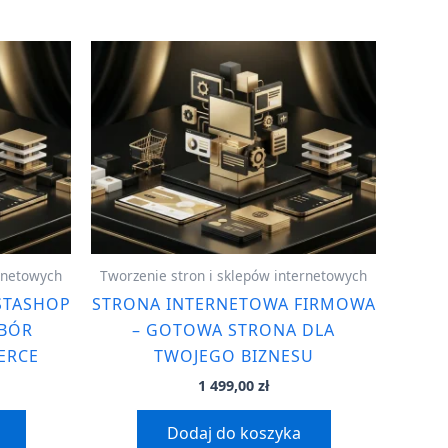
ernetowych
Tworzenie stron i sklepów internetowych
STASHOP
STRONA INTERNETOWA FIRMOWA
YBÓR
– GOTOWA STRONA DLA
ERCE
TWOJEGO BIZNESU
1 499,00
zł
Dodaj do koszyka