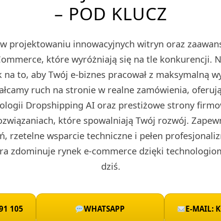
– POD KLUCZ
ę w projektowaniu innowacyjnych witryn oraz zaawa
merce, które wyróżniają się na tle konkurencji. 
 na to, aby Twój e-biznes pracował z maksymalną w
tałcamy ruch na stronie w realne zamówienia, oferu
nologii Dropshipping AI oraz prestiżowe strony fir
ozwiązaniach, które spowalniają Twój rozwój. Zape
ń, rzetelne wsparcie techniczne i pełen profesjonali
ra zdominuje rynek e-commerce dzięki technologio
dziś.
91 105
WHATSAPP
E-MAIL: