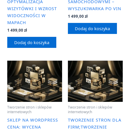
OPTYMALIZACJA
SAMOCHODOWYMI –
WIZYTÓWKI I WZROST
WYSZUKIWARKA PO VIN
WIDOCZNOŚCI W
1 499,00
zł
MAPACH
Dodaj do koszyka
1 499,00
zł
Dodaj do koszyka
Tworzenie stron i sklepów
Tworzenie stron i sklepów
internetowych
internetowych
SKLEP NA WORDPRESS
TWORZENIE STRON DLA
CENA: WYCENA
FIRM;TWORZENIE