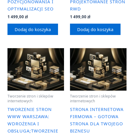
POZYCJONOWANIA I
PROJEKTOWANIE STRON
OPTYMALIZACJI SEO
RWD
1 499,00
zł
1 499,00
zł
Dodaj do koszyka
Dodaj do koszyka
Tworzenie stron i sklepów
Tworzenie stron i sklepów
internetowych
internetowych
TWORZENIE STRON
STRONA INTERNETOWA
WWW WARSZAWA:
FIRMOWA – GOTOWA
WDROŻENIA I
STRONA DLA TWOJEGO
OBSŁUGA;TWORZENIE
BIZNESU