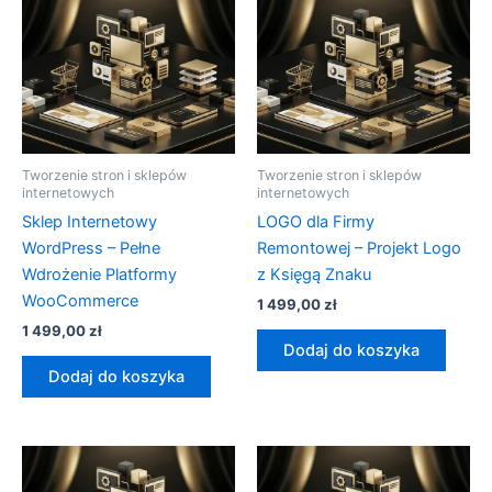
Tworzenie stron i sklepów
Tworzenie stron i sklepów
internetowych
internetowych
Sklep Internetowy
LOGO dla Firmy
WordPress – Pełne
Remontowej – Projekt Logo
Wdrożenie Platformy
z Księgą Znaku
WooCommerce
1 499,00
zł
1 499,00
zł
Dodaj do koszyka
Dodaj do koszyka