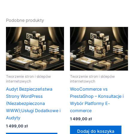
Podobne produkty
Tworzenie stron i sklepów
Tworzenie stron i sklepów
internetowych
internetowych
Audyt Bezpieczeństwa
WooCommerce vs
Strony WordPress
PrestaShop – Konsultacje i
(Niezabezpieczona
Wybór Platformy E-
WWW);Usługi Dodatkowe i
commerce
Audyty
1 499,00
zł
1 499,00
zł
Dodaj do koszyka