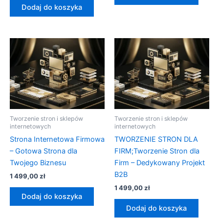
Dodaj do koszyka
Tworzenie stron i sklepów
Tworzenie stron i sklepów
internetowych
internetowych
Strona Internetowa Firmowa
TWORZENIE STRON DLA
– Gotowa Strona dla
FIRM;Tworzenie Stron dla
Twojego Biznesu
Firm – Dedykowany Projekt
B2B
1 499,00
zł
1 499,00
zł
Dodaj do koszyka
Dodaj do koszyka