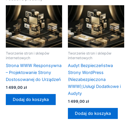
Tworzenie stron i sklepów
Tworzenie stron i sklepów
internetowych
internetowych
Strona WWW Responsywna
Audyt Bezpieczeństwa
– Projektowanie Strony
Strony WordPress
Dostosowanej do Urządzeń
(Niezabezpieczona
WWW);Usługi Dodatkowe i
1 499,00
zł
Audyty
Dodaj do koszyka
1 499,00
zł
Dodaj do koszyka