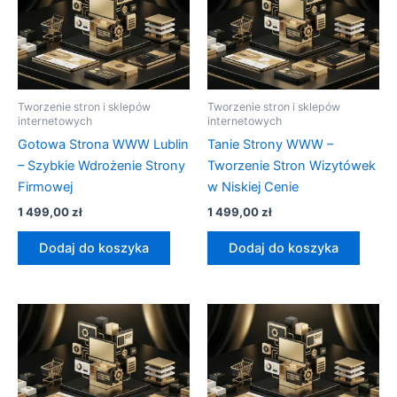
Tworzenie stron i sklepów
Tworzenie stron i sklepów
internetowych
internetowych
Gotowa Strona WWW Lublin
Tanie Strony WWW –
– Szybkie Wdrożenie Strony
Tworzenie Stron Wizytówek
Firmowej
w Niskiej Cenie
1 499,00
zł
1 499,00
zł
Dodaj do koszyka
Dodaj do koszyka