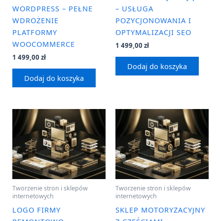
WORDPRESS – PEŁNE
– USŁUGA
WDROŻENIE
POZYCJONOWANIA I
PLATFORMY
OPTYMALIZACJI SEO
WOOCOMMERCE
1 499,00
zł
1 499,00
zł
Dodaj do koszyka
Dodaj do koszyka
Tworzenie stron i sklepów
Tworzenie stron i sklepów
internetowych
internetowych
LOGO FIRMY
SKLEP MOTORYZACYJNY