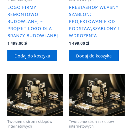
LOGO FIRMY
PRESTASHOP WŁASNY
REMONTOWO
SZABLON:
BUDOWLANEJ –
PROJEKTOWANIE OD
PROJEKT LOGO DLA
PODSTAW;SZABLONY I
BRANŻY BUDOWLANEJ
WDROŻENIA
1 499,00
zł
1 499,00
zł
Dodaj do koszyka
Dodaj do koszyka
Tworzenie stron i sklepów
Tworzenie stron i sklepów
internetowych
internetowych