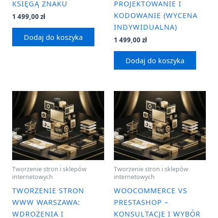
KSIĘGĄ ZNAKU
PROJEKTOWANIE I
KODOWANIE (WYCENA
1 499,00
zł
INDYWIDUALNA)
Dodaj do koszyka
1 499,00
zł
Dodaj do koszyka
Tworzenie stron i sklepów
Tworzenie stron i sklepów
internetowych
internetowych
TWORZENIE STRON
WOOCOMMERCE VS
WWW WARSZAWA:
PRESTASHOP –
WDROŻENIA I
KONSULTACJE I WYBÓR