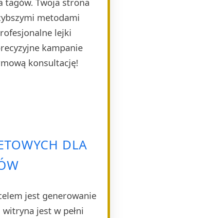
a tagów. Twoja strona
szybszymi metodami
ofesjonalne lejki
 precyzyjne kampanie
rmową konsultację!
NETOWYCH DLA
TÓW
celem jest generowanie
witryna jest w pełni