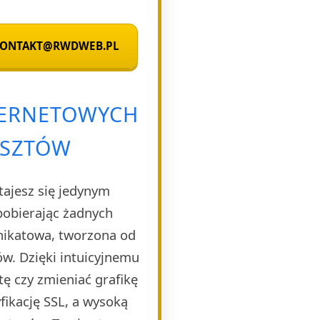
 KONTAKT@RWDWEB.PL
TERNETOWYCH
OSZTÓW
tajesz się jedynym
pobierając żadnych
unikatowa, tworzona od
w. Dzięki intuicyjnemu
ę czy zmieniać grafikę
ikację SSL, a wysoką