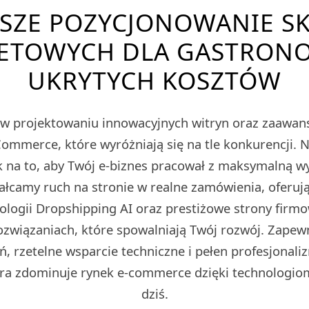
PSZE POZYCJONOWANIE S
ETOWYCH DLA GASTRONO
UKRYTYCH KOSZTÓW
ę w projektowaniu innowacyjnych witryn oraz zaawa
merce, które wyróżniają się na tle konkurencji. 
 na to, aby Twój e-biznes pracował z maksymalną w
tałcamy ruch na stronie w realne zamówienia, oferu
nologii Dropshipping AI oraz prestiżowe strony fir
ozwiązaniach, które spowalniają Twój rozwój. Zape
ń, rzetelne wsparcie techniczne i pełen profesjonali
ra zdominuje rynek e-commerce dzięki technologio
dziś.