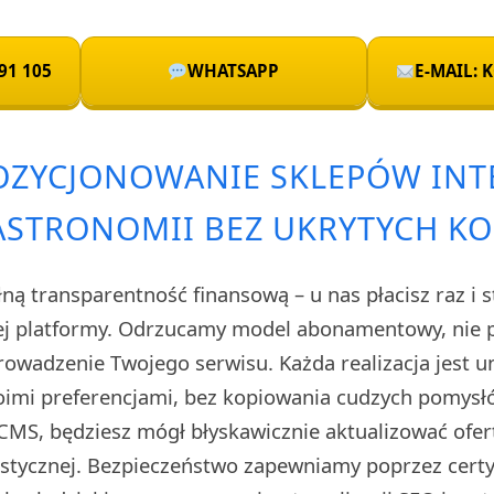
91 105
WHATSAPP
E-MAIL:
POZYCJONOWANIE SKLEPÓW IN
ASTRONOMII BEZ UKRYTYCH K
ą transparentność finansową – u nas płacisz raz i s
ej platformy. Odrzucamy model abonamentowy, nie 
prowadzenie Twojego serwisu. Każda realizacja jest 
imi preferencjami, bez kopiowania cudzych pomysłó
CMS, będziesz mógł błyskawicznie aktualizować ofert
stycznej. Bezpieczeństwo zapewniamy poprzez certyf