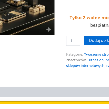
kosztów
Tylko 2 wolne mi
bezpłat
Dodaj do 
Kategorie:
Tworzenie stro
Znaczników:
Biznes onlin
sklepów internetowych
,
r