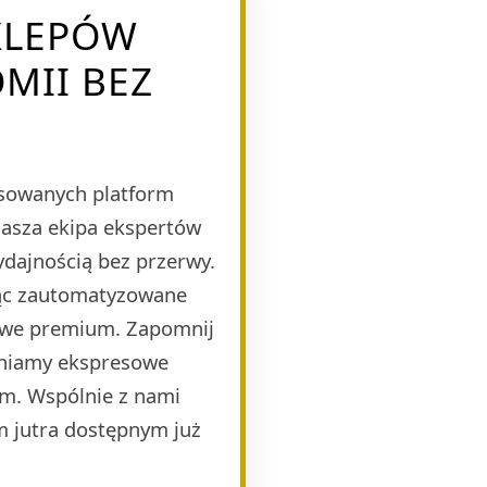
KLEPÓW
MII BEZ
nsowanych platform
Nasza ekipa ekspertów
ydajnością bez przerwy.
jąc zautomatyzowane
mowe premium. Zapomnij
wniamy ekspresowe
zm. Wspólnie z nami
m jutra dostępnym już