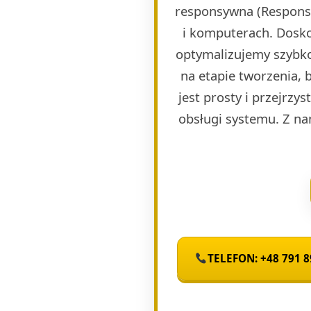
responsywna (Responsi
i komputerach. Dosko
optymalizujemy szybko
na etapie tworzenia, 
jest prosty i przejrzy
obsługi systemu. Z na
TELEFON: +48 791 8