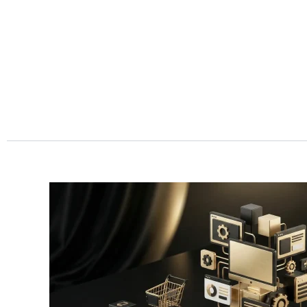
Przejdź
do
treści