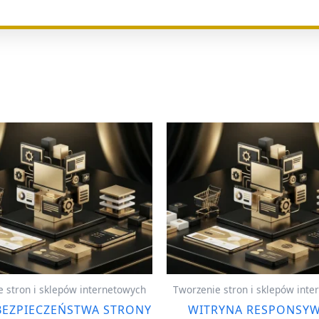
 stron i sklepów internetowych
Tworzenie stron i sklepów int
BEZPIECZEŃSTWA STRONY
WITRYNA RESPONSYW