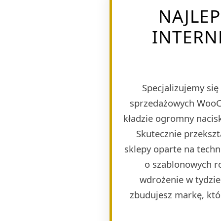
NAJLE
INTERN
Specjalizujemy si
sprzedażowych WooCom
kładzie ogromny nacisk
Skutecznie przeksz
sklepy oparte na tech
o szablonowych r
wdrożenie w tydzie
zbudujesz markę, któ