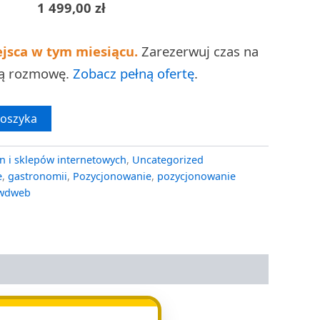
1 499,00
zł
ejsca w tym miesiącu.
Zarezerwuj czas na
ną rozmowę.
Zobacz pełną ofertę
.
koszyka
n i sklepów internetowych
,
Uncategorized
e
,
gastronomii
,
Pozycjonowanie
,
pozycjonowanie
wdweb