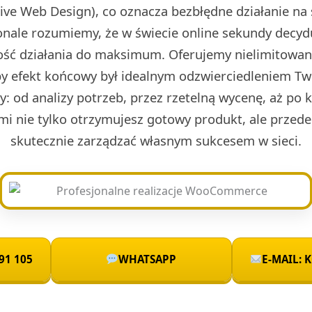
ve Web Design), co oznacza bezbłędne działanie na 
nale rozumiemy, że w świecie online sekundy decydu
ść działania do maksimum. Oferujemy nielimitowan
by efekt końcowy był idealnym odzwierciedleniem Two
sty: od analizy potrzeb, przez rzetelną wycenę, aż po 
mi nie tylko otrzymujesz gotowy produkt, ale przede
skutecznie zarządzać własnym sukcesem w sieci.
91 105
WHATSAPP
E-MAIL: