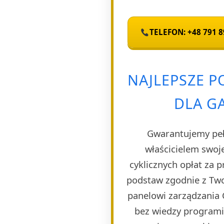
TELEFON: +48 791 8
NAJLEPSZE 
DLA G
Gwarantujemy pełn
właścicielem swoj
cyklicznych opłat za 
podstaw zgodnie z Two
panelowi zarządzania 
bez wiedzy programi