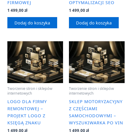
FIRMOWEJ
OPTYMALIZACJI SEO
1 499,00
zł
1 499,00
zł
Dodaj do koszyka
Dodaj do koszyka
Tworzenie stron i sklepów
Tworzenie stron i sklepów
internetowych
internetowych
LOGO DLA FIRMY
SKLEP MOTORYZACYJNY
REMONTOWEJ –
Z CZĘŚCIAMI
PROJEKT LOGO Z
SAMOCHODOWYMI –
KSIĘGĄ ZNAKU
WYSZUKIWARKA PO VIN
1 499,00
zł
1 499,00
zł