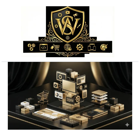
Przejdź
do
treści
ilość
Najlepsze
pozycjonowanie
strony
cała
Polska
bez
ukrytych
kosztów