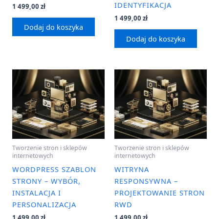
IDENTYFIKACJA
1 499,00
zł
1 499,00
zł
Dodaj do koszyka
Dodaj do koszyka
Tworzenie stron i sklepów
Tworzenie stron i sklepów
internetowych
internetowych
WORDPRESS SZABLON
WITRYNA
STRONY – WYBÓR,
RESPONSYWNA –
INSTALACJA I
PROJEKTOWANIE STRON
PERSONALIZACJA
RWD
1 499,00
zł
1 499,00
zł