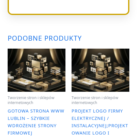
PODOBNE PRODUKTY
Tworzenie stron i sklepów
Tworzenie stron i sklepów
internetowych
internetowych
GOTOWA STRONA WWW
PROJEKT LOGO FIRMY
LUBLIN – SZYBKIE
ELEKTRYCZNEJ /
WDROŻENIE STRONY
INSTALACYJNEJ;PROJEKT
FIRMOWEJ
OWANIE LOGO I