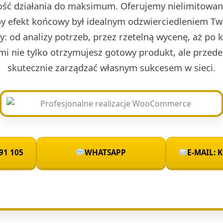
ść działania do maksimum. Oferujemy nielimitowan
by efekt końcowy był idealnym odzwierciedleniem Two
sty: od analizy potrzeb, przez rzetelną wycenę, aż po 
mi nie tylko otrzymujesz gotowy produkt, ale przede
skutecznie zarządzać własnym sukcesem w sieci.
91 105
WHATSAPP
E-MAIL: