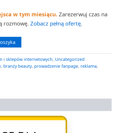
ejsca w tym miesiącu.
Zarezerwuj czas na
ną rozmowę.
Zobacz pełną ofertę
.
koszyka
n i sklepów internetowych
,
Uncategorized
e
,
branży beauty
,
prowadzenie fanpage
,
reklama
,