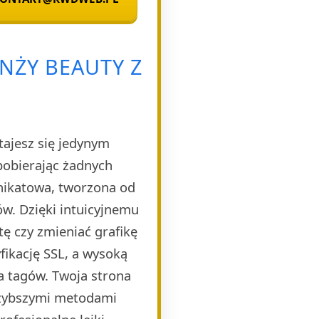
NŻY BEAUTY Z
tajesz się jedynym
pobierając żadnych
unikatowa, tworzona od
w. Dzięki intuicyjnemu
ę czy zmieniać grafikę
ikację SSL, a wysoką
a tagów. Twoja strona
szybszymi metodami