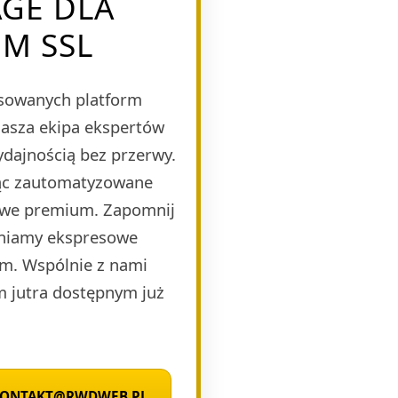
AGE DLA
EM SSL
nsowanych platform
Nasza ekipa ekspertów
ydajnością bez przerwy.
jąc zautomatyzowane
mowe premium. Zapomnij
wniamy ekspresowe
zm. Wspólnie z nami
m jutra dostępnym już
 KONTAKT@RWDWEB.PL