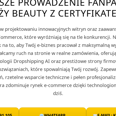
SZE PROWADZENIE FANP
Y BEAUTY Z CERTYFIKAT
ę w projektowaniu innowacyjnych witryn oraz zaawa
merce, które wyróżniają się na tle konkurencji. 
 na to, aby Twój e-biznes pracował z maksymalną w
tałcamy ruch na stronie w realne zamówienia, oferu
nologii Dropshipping AI oraz prestiżowe strony fir
ozwiązaniach, które spowalniają Twój rozwój. Zape
ń, rzetelne wsparcie techniczne i pełen profesjonali
ra zdominuje rynek e-commerce dzięki technologio
dziś.
91 105
WHATSAPP
E-MAIL: