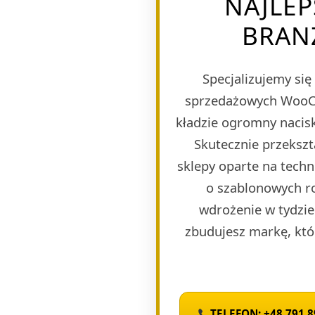
NAJLEP
BRANŻ
Specjalizujemy si
sprzedażowych WooCom
kładzie ogromny nacisk
Skutecznie przeksz
sklepy oparte na tech
o szablonowych r
wdrożenie w tydzie
zbudujesz markę, któ
TELEFON: +48 791 8