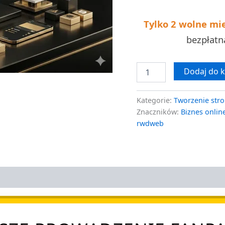
SSL
Tylko 2 wolne mi
bezpłat
Dodaj do 
Kategorie:
Tworzenie stro
Znaczników:
Biznes onlin
rwdweb