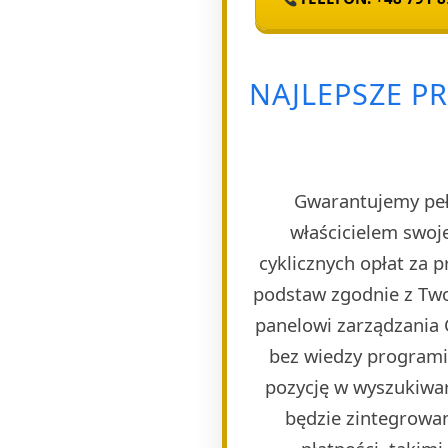
NAJLEPSZE P
Gwarantujemy pełn
właścicielem swoj
cyklicznych opłat za 
podstaw zgodnie z Two
panelowi zarządzania 
bez wiedzy programi
pozycję w wyszukiwar
będzie zintegrowa