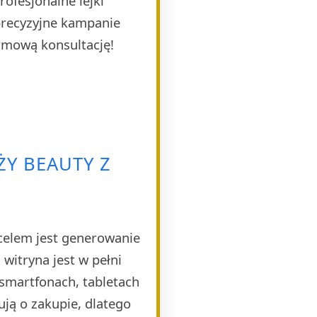
ofesjonalne lejki
 precyzyjne kampanie
rmową konsultację!
ŻY BEAUTY Z
celem jest generowanie
witryna jest w pełni
smartfonach, tabletach
ją o zakupie, dlatego