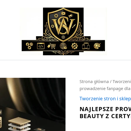
ilość
Strona główna
/
Tworzeni
Najlepsze
prowadzenie fanpage dla 
prowadzenie
fanpage
Tworzenie stron i skl
dla
NAJLEPSZE PRO
branży
BEAUTY Z CERTY
beauty
z
certyfikatem