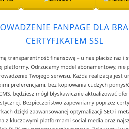
ROWADZENIE FANPAGE DLA BRA
CERTYFIKATEM SSL
ą transparentność finansową – u nas płacisz raz i s
ej platformy. Odrzucamy model abonamentowy, nie 
prowadzenie Twojego serwisu. Każda realizacja jest 
imi preferencjami, bez kopiowania cudzych pomysłó
CMS, będziesz mógł błyskawicznie aktualizować ofert
stycznej. Bezpieczeństwo zapewniamy poprzez certyf
kach dzięki zaawansowanej optymalizacji SEO i met
na z kluczowymi platformami social media oraz naj