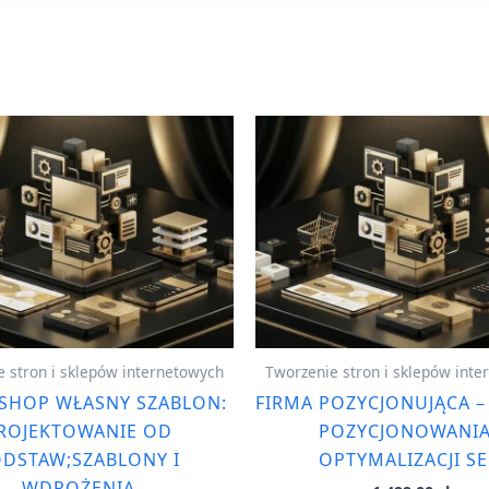
 stron i sklepów internetowych
Tworzenie stron i sklepów int
SHOP WŁASNY SZABLON:
FIRMA POZYCJONUJĄCA –
ROJEKTOWANIE OD
POZYCJONOWANIA
DSTAW;SZABLONY I
OPTYMALIZACJI S
WDROŻENIA