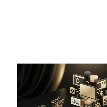
Przejdź
do
treści