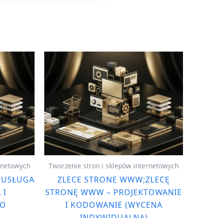
ernetowych
Tworzenie stron i sklepów internetowych
 USŁUGA
ZLECE STRONE WWW;ZLECĘ
 I
STRONĘ WWW – PROJEKTOWANIE
EO
I KODOWANIE (WYCENA
INDYWIDUALNA)