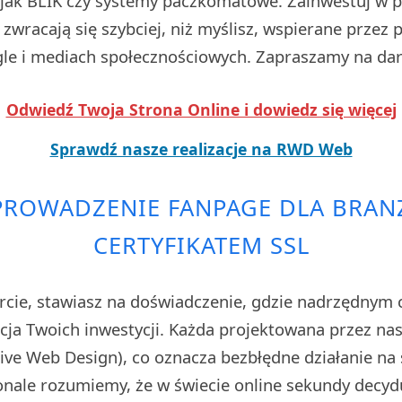
i jak BLIK czy systemy paczkomatowe. Zainwestuj w pr
zwracają się szybciej, niż myślisz, wspierane przez
e i mediach społecznościowych. Zapraszamy na da
Odwiedź Twoja Strona Online i dowiedz się więcej
Sprawdź nasze realizacje na RWD Web
PROWADZENIE FANPAGE DLA BRAN
CERTYFIKATEM SSL
rcie, stawiasz na doświadczenie, gdzie nadrzędnym 
cja Twoich inwestycji. Każda projektowana przez nas 
ve Web Design), co oznacza bezbłędne działanie na 
nale rozumiemy, że w świecie online sekundy decydu