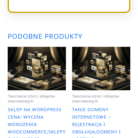
PODOBNE PRODUKTY
Tworzenie stron i sklepów
Tworzenie stron i sklepów
internetowych
internetowych
SKLEP NA WORDPRESS
TANIE DOMENY
CENA: WYCENA
INTERNETOWE –
WDROŻENIA
REJESTRACJA I
WOOCOMMERCE;SKLEPY
OBSŁUGA;DOMENY I