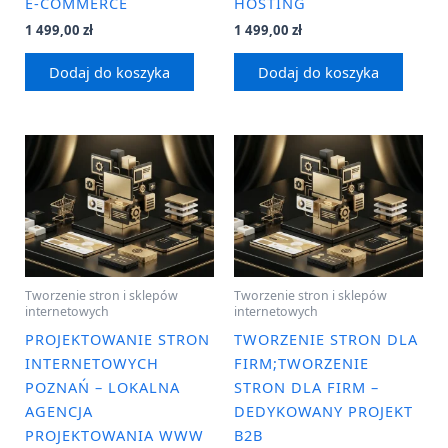
E-COMMERCE
HOSTING
1 499,00
zł
1 499,00
zł
Dodaj do koszyka
Dodaj do koszyka
Tworzenie stron i sklepów
Tworzenie stron i sklepów
internetowych
internetowych
PROJEKTOWANIE STRON
TWORZENIE STRON DLA
INTERNETOWYCH
FIRM;TWORZENIE
POZNAŃ – LOKALNA
STRON DLA FIRM –
AGENCJA
DEDYKOWANY PROJEKT
PROJEKTOWANIA WWW
B2B