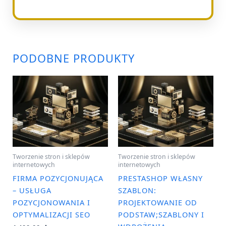
PODOBNE PRODUKTY
Tworzenie stron i sklepów
Tworzenie stron i sklepów
internetowych
internetowych
FIRMA POZYCJONUJĄCA
PRESTASHOP WŁASNY
– USŁUGA
SZABLON:
POZYCJONOWANIA I
PROJEKTOWANIE OD
OPTYMALIZACJI SEO
PODSTAW;SZABLONY I