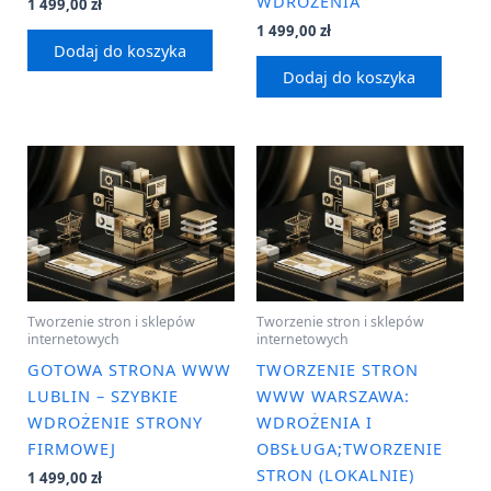
WDROŻENIA
1 499,00
zł
1 499,00
zł
Dodaj do koszyka
Dodaj do koszyka
Tworzenie stron i sklepów
Tworzenie stron i sklepów
internetowych
internetowych
GOTOWA STRONA WWW
TWORZENIE STRON
LUBLIN – SZYBKIE
WWW WARSZAWA:
WDROŻENIE STRONY
WDROŻENIA I
FIRMOWEJ
OBSŁUGA;TWORZENIE
STRON (LOKALNIE)
1 499,00
zł