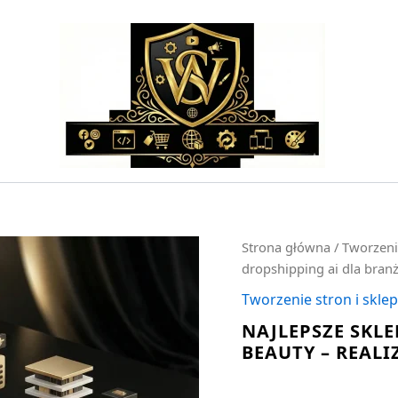
ilość
Strona główna
/
Tworzeni
Najlepsze
dropshipping ai dla branż
sklep
dropshipping
Tworzenie stron i skl
ai
NAJLEPSZE SKL
dla
BEAUTY – REALI
branży
beauty
-