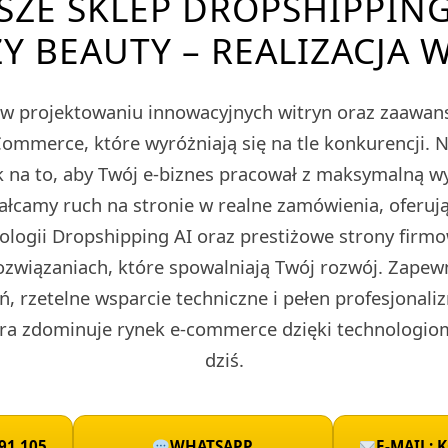
SZE SKLEP DROPSHIPPING
Y BEAUTY – REALIZACJA W
ę w projektowaniu innowacyjnych witryn oraz zaawa
merce, które wyróżniają się na tle konkurencji. 
 na to, aby Twój e-biznes pracował z maksymalną w
tałcamy ruch na stronie w realne zamówienia, oferu
nologii Dropshipping AI oraz prestiżowe strony fir
ozwiązaniach, które spowalniają Twój rozwój. Zape
ń, rzetelne wsparcie techniczne i pełen profesjonali
ra zdominuje rynek e-commerce dzięki technologio
dziś.
91 105
WHATSAPP
E-MAIL: