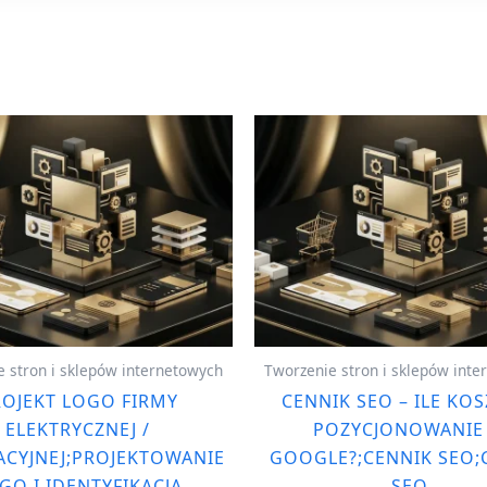
 stron i sklepów internetowych
Tworzenie stron i sklepów int
OJEKT LOGO FIRMY
CENNIK SEO – ILE KOS
ELEKTRYCZNEJ /
POZYCJONOWANIE
ACYJNEJ;PROJEKTOWANIE
GOOGLE?;CENNIK SEO;
GO I IDENTYFIKACJA
SEO