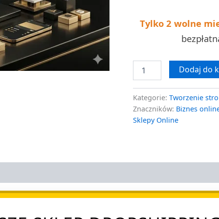
realizacja
w
Tylko 2 wolne mi
7
dni
bezpłat
Dodaj do 
Kategorie:
Tworzenie stro
Znaczników:
Biznes onlin
Sklepy Online