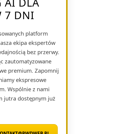
 AI DLA
 7 DNI
nsowanych platform
Nasza ekipa ekspertów
ydajnością bez przerwy.
jąc zautomatyzowane
mowe premium. Zapomnij
wniamy ekspresowe
zm. Wspólnie z nami
m jutra dostępnym już
 KONTAKT@RWDWEB.PL