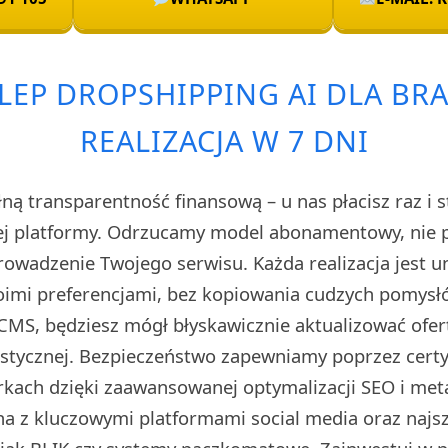
LEP DROPSHIPPING AI DLA BR
REALIZACJA W 7 DNI
ą transparentność finansową – u nas płacisz raz i s
ej platformy. Odrzucamy model abonamentowy, nie 
prowadzenie Twojego serwisu. Każda realizacja jest 
imi preferencjami, bez kopiowania cudzych pomysłó
CMS, będziesz mógł błyskawicznie aktualizować ofert
stycznej. Bezpieczeństwo zapewniamy poprzez certyf
kach dzięki zaawansowanej optymalizacji SEO i met
na z kluczowymi platformami social media oraz naj