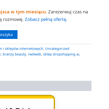
ejsca w tym miesiącu.
Zarezerwuj czas na
ną rozmowę.
Zobacz pełną ofertę
.
koszyka
n i sklepów internetowych
,
Uncategorized
e
,
branży beauty
,
rwdweb
,
sklep dropshipping ai
,