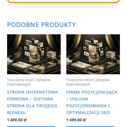
PODOBNE PRODUKTY
Tworzenie stron i sklepów
Tworzenie stron i sklepów
internetowych
internetowych
STRONA INTERNETOWA
FIRMA POZYCJONUJĄCA
FIRMOWA – GOTOWA
– USŁUGA
STRONA DLA TWOJEGO
POZYCJONOWANIA I
BIZNESU
OPTYMALIZACJI SEO
1 499,00
zł
1 499,00
zł