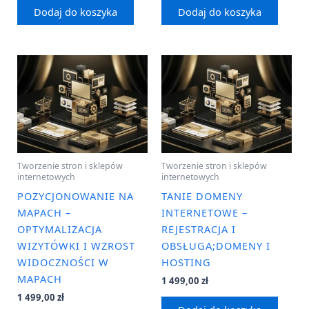
Dodaj do koszyka
Dodaj do koszyka
Tworzenie stron i sklepów
Tworzenie stron i sklepów
internetowych
internetowych
POZYCJONOWANIE NA
TANIE DOMENY
MAPACH –
INTERNETOWE –
OPTYMALIZACJA
REJESTRACJA I
WIZYTÓWKI I WZROST
OBSŁUGA;DOMENY I
WIDOCZNOŚCI W
HOSTING
MAPACH
1 499,00
zł
1 499,00
zł