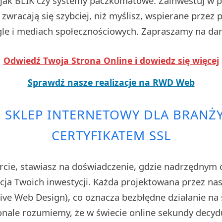
i jak BLIK czy systemy paczkomatowe. Zainwestuj w pr
zwracają się szybciej, niż myślisz, wspierane przez
e i mediach społecznościowych. Zapraszamy na da
Odwiedź Twoja Strona Online i dowiedz się więcej
Sprawdź nasze realizacje na RWD Web
E SKLEP INTERNETOWY DLA BRANŻY
CERTYFIKATEM SSL
rcie, stawiasz na doświadczenie, gdzie nadrzędnym 
cja Twoich inwestycji. Każda projektowana przez nas 
ve Web Design), co oznacza bezbłędne działanie na 
nale rozumiemy, że w świecie online sekundy decydu