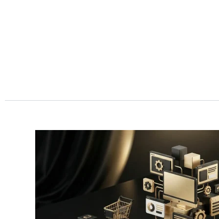
Przejdź
do
treści