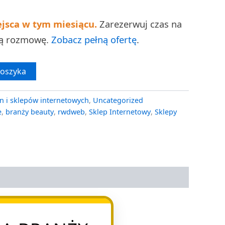
ejsca w tym miesiącu.
Zarezerwuj czas na
ną rozmowę.
Zobacz pełną ofertę
.
koszyka
n i sklepów internetowych
,
Uncategorized
e
,
branży beauty
,
rwdweb
,
Sklep Internetowy
,
Sklepy