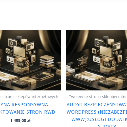
 stron i sklepów internetowych
Tworzenie stron i sklepów int
RYNA RESPONSYWNA –
AUDYT BEZPIECZEŃSTWA
EKTOWANIE STRON RWD
WORDPRESS (NIEZABEZP
WWW);USŁUGI DODATK
1 499,00
zł
AUDYTY