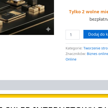
SSL
Tylko 2 wolne mi
bezpłat
Dodaj do 
Kategorie:
Tworzenie stro
Znaczników:
Biznes onlin
Online