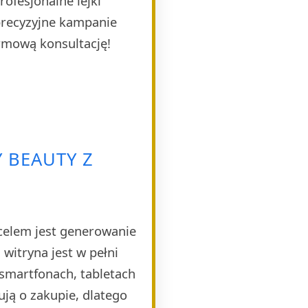
ofesjonalne lejki
 precyzyjne kampanie
rmową konsultację!
 BEAUTY Z
celem jest generowanie
witryna jest w pełni
smartfonach, tabletach
ją o zakupie, dlatego