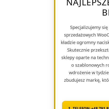
NAJLEPSZ
B
Specjalizujemy si
sprzedażowych WooCom
kładzie ogromny nacisk
Skutecznie przeksz
sklepy oparte na tech
o szablonowych r
wdrożenie w tydzie
zbudujesz markę, któ
TELEFON: +48 791 8