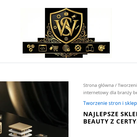
ilość
Strona główna
/
Tworzeni
Najlepsze
internetowy dla branży b
sklep
internetowy
Tworzenie stron i skl
dla
NAJLEPSZE SKL
branży
BEAUTY Z CERTY
beauty
z
certyfikatem