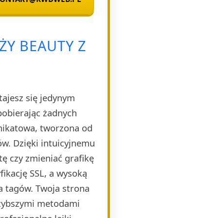
ŻY BEAUTY Z
tajesz się jedynym
pobierając żadnych
unikatowa, tworzona od
w. Dzięki intuicyjnemu
ę czy zmieniać grafikę
ikację SSL, a wysoką
a tagów. Twoja strona
szybszymi metodami