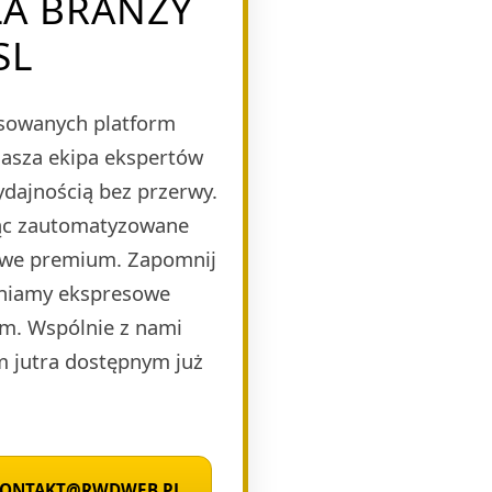
LA BRANŻY
SL
nsowanych platform
Nasza ekipa ekspertów
ydajnością bez przerwy.
jąc zautomatyzowane
mowe premium. Zapomnij
wniamy ekspresowe
zm. Wspólnie z nami
m jutra dostępnym już
 KONTAKT@RWDWEB.PL