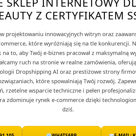
E SKLEP INTERNETOWY D
EAUTY Z CERTYFIKATEM S
ę w projektowaniu innowacyjnych witryn oraz zaawa
merce, które wyróżniają się na tle konkurencji. 
 na to, aby Twój e-biznes pracował z maksymalną w
tałcamy ruch na stronie w realne zamówienia, oferu
nologii Dropshipping AI oraz prestiżowe strony fir
ozwiązaniach, które spowalniają Twój rozwój. Zape
ń, rzetelne wsparcie techniczne i pełen profesjonali
ra zdominuje rynek e-commerce dzięki technologio
dziś.
91 105
WHATSAPP
E-MAIL: