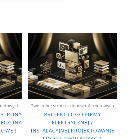
ernetowych
Tworzenie stron i sklepów internetowych
 STRONY
PROJEKT LOGO FIRMY
IECZONA
ELEKTRYCZNEJ /
OWE I
INSTALACYJNEJ;PROJEKTOWANIE
LOGO I IDENTYFIKACJA