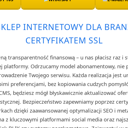
SKLEP INTERNETOWY DLA BRAN
CERTYFIKATEM SSL
ą transparentność finansową – u nas płacisz raz i s
ej platformy. Odrzucamy model abonamentowy, nie 
prowadzenie Twojego serwisu. Każda realizacja jest 
imi preferencjami, bez kopiowania cudzych pomysłó
CMS, będziesz mógł błyskawicznie aktualizować ofert
stycznej. Bezpieczeństwo zapewniamy poprzez certyf
kach dzięki zaawansowanej optymalizacji SEO i met
na z kluczowymi platformami social media oraz naj