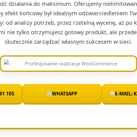
ść działania do maksimum. Oferujemy nielimitowan
by efekt końcowy był idealnym odzwierciedleniem Two
sty: od analizy potrzeb, przez rzetelną wycenę, aż po 
mi nie tylko otrzymujesz gotowy produkt, ale przede
skutecznie zarządzać własnym sukcesem w sieci.
91 105
WHATSAPP
E-MAIL: