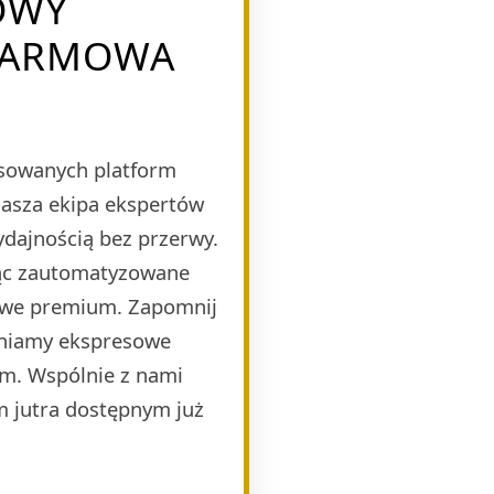
OWY
DARMOWA
nsowanych platform
Nasza ekipa ekspertów
ydajnością bez przerwy.
jąc zautomatyzowane
mowe premium. Zapomnij
wniamy ekspresowe
zm. Wspólnie z nami
m jutra dostępnym już