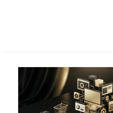
Przejdź
do
treści