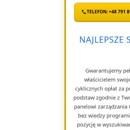
TELEFON: +48 791 8
NAJLEPSZE
Gwarantujemy pełn
właścicielem swoj
cyklicznych opłat za 
podstaw zgodnie z Two
panelowi zarządzania 
bez wiedzy programi
pozycję w wyszukiwar