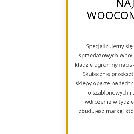
NA
WOOCOM
Specjalizujemy si
sprzedażowych WooCom
kładzie ogromny nacisk
Skutecznie przeksz
sklepy oparte na tech
o szablonowych r
wdrożenie w tydzie
zbudujesz markę, któ