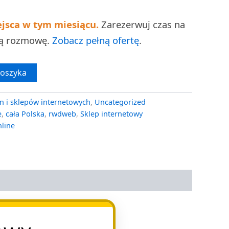
ejsca w tym miesiącu.
Zarezerwuj czas na
ną rozmowę.
Zobacz pełną ofertę
.
koszyka
n i sklepów internetowych
,
Uncategorized
e
,
cała Polska
,
rwdweb
,
Sklep internetowy
nline