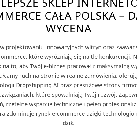
JLEPSZE SKLEP INTERNET
MERCE CAŁA POLSKA – 
WYCENA
ę w projektowaniu innowacyjnych witryn oraz zaawa
merce, które wyróżniają się na tle konkurencji. 
 na to, aby Twój e-biznes pracował z maksymalną w
tałcamy ruch na stronie w realne zamówienia, oferu
nologii Dropshipping AI oraz prestiżowe strony fir
ozwiązaniach, które spowalniają Twój rozwój. Zape
ń, rzetelne wsparcie techniczne i pełen profesjonali
ra zdominuje rynek e-commerce dzięki technologio
dziś.