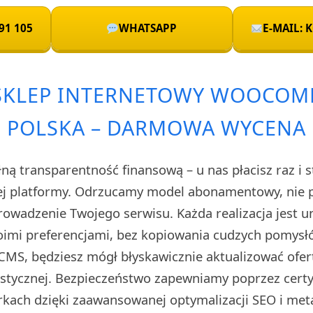
91 105
WHATSAPP
E-MAIL:
 SKLEP INTERNETOWY WOOCOM
POLSKA – DARMOWA WYCENA
ą transparentność finansową – u nas płacisz raz i s
ej platformy. Odrzucamy model abonamentowy, nie 
prowadzenie Twojego serwisu. Każda realizacja jest 
imi preferencjami, bez kopiowania cudzych pomysłó
CMS, będziesz mógł błyskawicznie aktualizować ofert
stycznej. Bezpieczeństwo zapewniamy poprzez certyf
kach dzięki zaawansowanej optymalizacji SEO i met