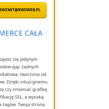
 KONTAKT@RWDWEB.PL
MERCE CAŁA
tajesz się jedynym
pobierając żadnych
unikatowa, tworzona od
w. Dzięki intuicyjnemu
ę czy zmieniać grafikę
ikację SSL, a wysoką
a tagów. Twoja strona