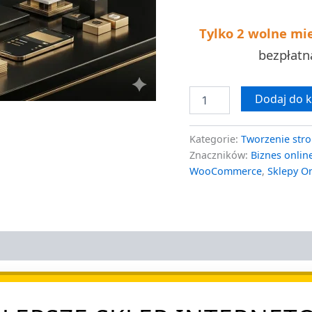
wycena
Tylko 2 wolne mi
bezpłat
Dodaj do 
Kategorie:
Tworzenie stro
Znaczników:
Biznes onlin
WooCommerce
,
Sklepy O