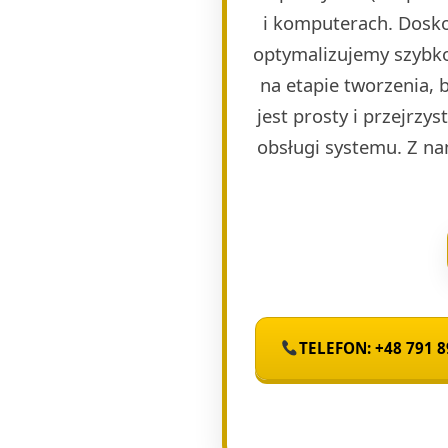
i komputerach. Dosko
optymalizujemy szybko
na etapie tworzenia, 
jest prosty i przejrzy
obsługi systemu. Z na
TELEFON: +48 791 8