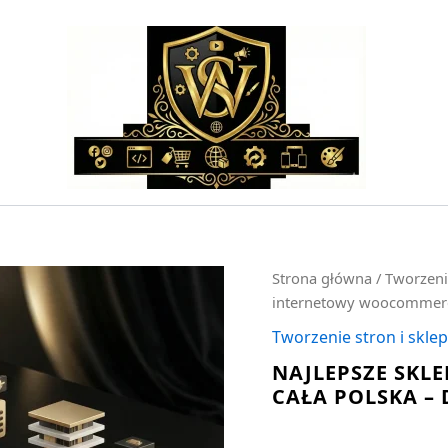
ilość
Strona główna
/
Tworzeni
Najlepsze
internetowy woocommerc
sklep
internetowy
Tworzenie stron i skl
woocommerce
NAJLEPSZE SK
cała
CAŁA POLSKA 
Polska
-
darmowa