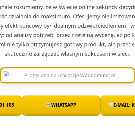
nale rozumiemy, że w świecie online sekundy decydu
ść działania do maksimum. Oferujemy nielimitowan
by efekt końcowy był idealnym odzwierciedleniem Two
sty: od analizy potrzeb, przez rzetelną wycenę, aż po 
mi nie tylko otrzymujesz gotowy produkt, ale przede
skutecznie zarządzać własnym sukcesem w sieci.
91 105
WHATSAPP
E-MAIL: