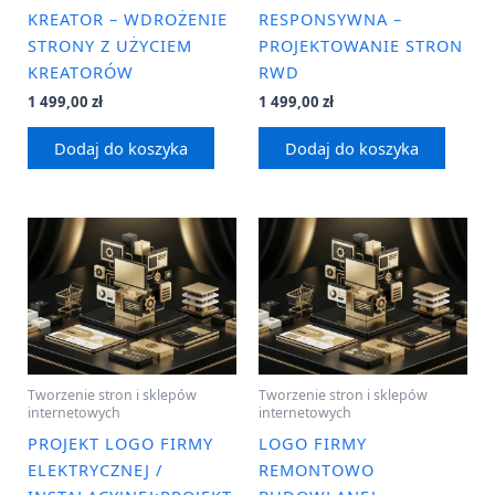
KREATOR – WDROŻENIE
RESPONSYWNA –
STRONY Z UŻYCIEM
PROJEKTOWANIE STRON
KREATORÓW
RWD
1 499,00
zł
1 499,00
zł
Dodaj do koszyka
Dodaj do koszyka
Tworzenie stron i sklepów
Tworzenie stron i sklepów
internetowych
internetowych
PROJEKT LOGO FIRMY
LOGO FIRMY
ELEKTRYCZNEJ /
REMONTOWO