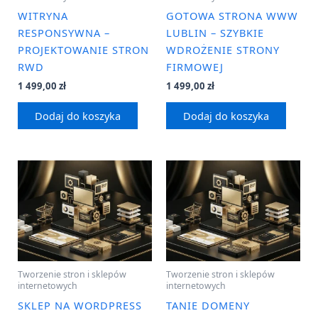
WITRYNA
GOTOWA STRONA WWW
RESPONSYWNA –
LUBLIN – SZYBKIE
PROJEKTOWANIE STRON
WDROŻENIE STRONY
RWD
FIRMOWEJ
1 499,00
zł
1 499,00
zł
Dodaj do koszyka
Dodaj do koszyka
Tworzenie stron i sklepów
Tworzenie stron i sklepów
internetowych
internetowych
SKLEP NA WORDPRESS
TANIE DOMENY