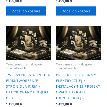
1 499,00
zł
1 499,00
zł
Dodaj do koszyka
Dodaj do koszyka
Tworzenie stron i sklepów
Tworzenie stron i sklepów
internetowych
internetowych
TWORZENIE STRON DLA
PROJEKT LOGO FIRMY
FIRM;TWORZENIE
ELEKTRYCZNEJ /
STRON DLA FIRM –
INSTALACYJNEJ;PROJEKT
DEDYKOWANY PROJEKT
OWANIE LOGO I
B2B
IDENTYFIKACJA
1 499,00
zł
1 499,00
zł