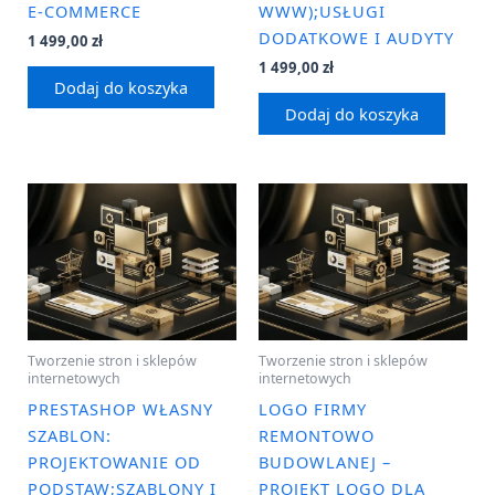
E-COMMERCE
WWW);USŁUGI
DODATKOWE I AUDYTY
1 499,00
zł
1 499,00
zł
Dodaj do koszyka
Dodaj do koszyka
Tworzenie stron i sklepów
Tworzenie stron i sklepów
internetowych
internetowych
PRESTASHOP WŁASNY
LOGO FIRMY
SZABLON:
REMONTOWO
PROJEKTOWANIE OD
BUDOWLANEJ –
PODSTAW;SZABLONY I
PROJEKT LOGO DLA