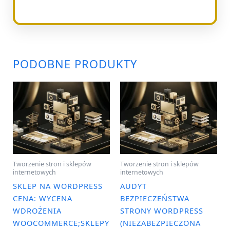
PODOBNE PRODUKTY
Tworzenie stron i sklepów
Tworzenie stron i sklepów
internetowych
internetowych
SKLEP NA WORDPRESS
AUDYT
CENA: WYCENA
BEZPIECZEŃSTWA
WDROŻENIA
STRONY WORDPRESS
WOOCOMMERCE;SKLEPY
(NIEZABEZPIECZONA