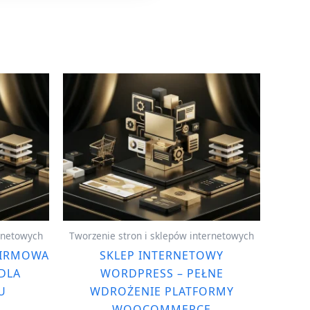
ernetowych
Tworzenie stron i sklepów internetowych
FIRMOWA
SKLEP INTERNETOWY
DLA
WORDPRESS – PEŁNE
U
WDROŻENIE PLATFORMY
WOOCOMMERCE