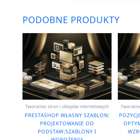
PODOBNE PRODUKTY
Tworzenie stron i sklepów internetowych
Tworzenie
PRESTASHOP WŁASNY SZABLON:
POZYCJ
PROJEKTOWANIE OD
OPTYM
PODSTAW;SZABLONY I
WZR
WDROŻENIA