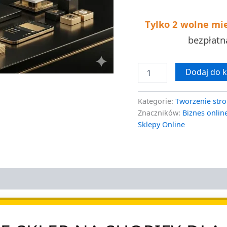
darmowa
wycena
Tylko 2 wolne mi
bezpłat
Dodaj do 
Kategorie:
Tworzenie stro
Znaczników:
Biznes onlin
Sklepy Online