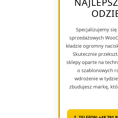
NAJLEPSZ
ODZI
Specjalizujemy si
sprzedażowych WooCom
kładzie ogromny nacisk
Skutecznie przeksz
sklepy oparte na tech
o szablonowych r
wdrożenie w tydzie
zbudujesz markę, któ
TELEFON: +48 791 8