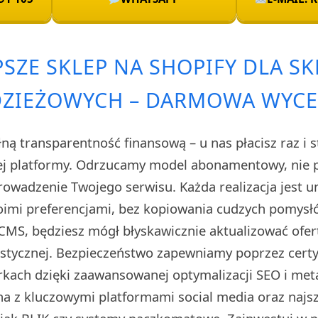
PSZE SKLEP NA SHOPIFY DLA S
ZIEŻOWYCH – DARMOWA WYC
ą transparentność finansową – u nas płacisz raz i s
ej platformy. Odrzucamy model abonamentowy, nie 
prowadzenie Twojego serwisu. Każda realizacja jest 
imi preferencjami, bez kopiowania cudzych pomysłó
CMS, będziesz mógł błyskawicznie aktualizować ofert
stycznej. Bezpieczeństwo zapewniamy poprzez certyf
kach dzięki zaawansowanej optymalizacji SEO i met
na z kluczowymi platformami social media oraz naj