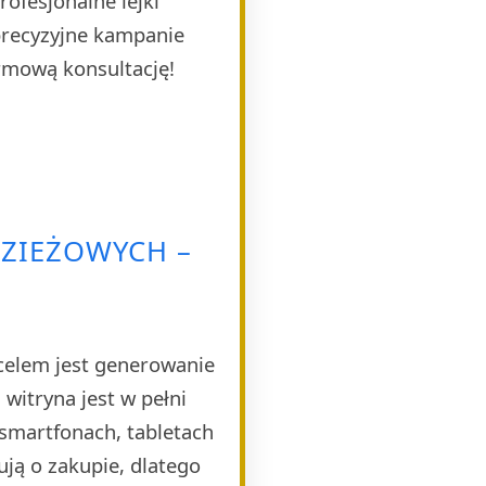
ofesjonalne lejki
 precyzyjne kampanie
rmową konsultację!
DZIEŻOWYCH –
celem jest generowanie
witryna jest w pełni
smartfonach, tabletach
ją o zakupie, dlatego