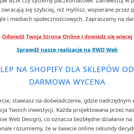
i jak BLIK czy systemy paczkomatowe. Zainwestuj w pr
zwracają się szybciej, niż myślisz, wspierane przez
e i mediach społecznościowych. Zapraszamy na da
Odwiedź Twoja Strona Online i dowiedz się więcej
Sprawdź nasze realizacje na RWD Web
KLEP NA SHOPIFY DLA SKLEPÓW O
DARMOWA WYCENA
rcie, stawiasz na doświadczenie, gdzie nadrzędnym 
cja Twoich inwestycji. Każda projektowana przez nas 
ve Web Design), co oznacza bezbłędne działanie na 
nale rozumiemy, że w świecie online sekundy decydu