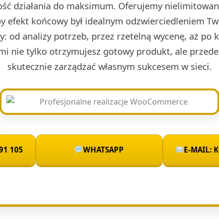
ść działania do maksimum. Oferujemy nielimitowan
by efekt końcowy był idealnym odzwierciedleniem Two
sty: od analizy potrzeb, przez rzetelną wycenę, aż po 
mi nie tylko otrzymujesz gotowy produkt, ale przede
skutecznie zarządzać własnym sukcesem w sieci.
91 105
WHATSAPP
E-MAIL: