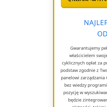
NAJLE
OD
Gwarantujemy pełn
właścicielem swoj
cyklicznych opłat za 
podstaw zgodnie z Two
panelowi zarządzania 
bez wiedzy programi
pozycję w wyszukiwar
będzie zintegrowa