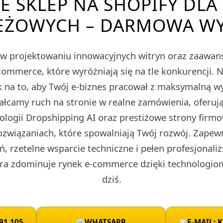
E SKLEP NA SHOPIFY DL
EŻOWYCH – DARMOWA W
ę w projektowaniu innowacyjnych witryn oraz zaawa
merce, które wyróżniają się na tle konkurencji. 
 na to, aby Twój e-biznes pracował z maksymalną w
tałcamy ruch na stronie w realne zamówienia, oferu
nologii Dropshipping AI oraz prestiżowe strony fir
ozwiązaniach, które spowalniają Twój rozwój. Zape
ń, rzetelne wsparcie techniczne i pełen profesjonali
ra zdominuje rynek e-commerce dzięki technologio
dziś.
91 105
WHATSAPP
E-MAIL: