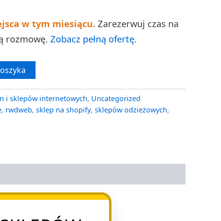
ejsca w tym miesiącu.
Zarezerwuj czas na
ną rozmowę.
Zobacz pełną ofertę
.
koszyka
n i sklepów internetowych
,
Uncategorized
e
,
rwdweb
,
sklep na shopify
,
sklepów odzieżowych
,