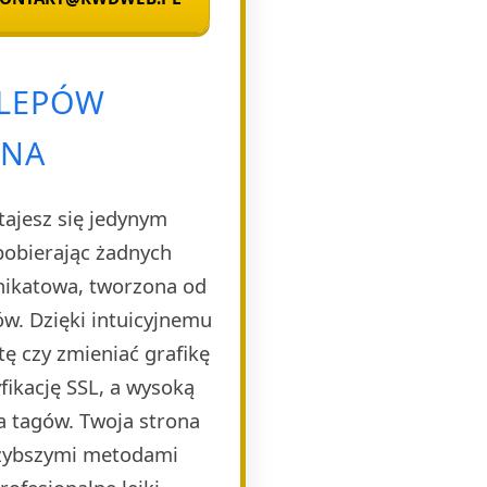
KLEPÓW
ENA
tajesz się jedynym
pobierając żadnych
unikatowa, tworzona od
w. Dzięki intuicyjnemu
ę czy zmieniać grafikę
ikację SSL, a wysoką
a tagów. Twoja strona
szybszymi metodami