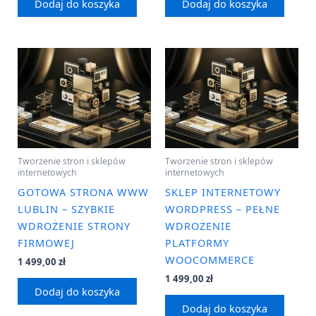
Dodaj do koszyka
Dodaj do koszyka
Tworzenie stron i sklepów
Tworzenie stron i sklepów
internetowych
internetowych
GOTOWA STRONA WWW
SKLEP INTERNETOWY
LUBLIN – SZYBKIE
WORDPRESS – PEŁNE
WDROŻENIE STRONY
WDROŻENIE
FIRMOWEJ
PLATFORMY
WOOCOMMERCE
1 499,00
zł
1 499,00
zł
Dodaj do koszyka
Dodaj do koszyka