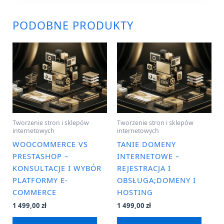
PODOBNE PRODUKTY
Tworzenie stron i sklepów
Tworzenie stron i sklepów
internetowych
internetowych
WOOCOMMERCE VS
TANIE DOMENY
PRESTASHOP –
INTERNETOWE –
KONSULTACJE I WYBÓR
REJESTRACJA I
PLATFORMY E-
OBSŁUGA;DOMENY I
COMMERCE
HOSTING
1 499,00
zł
1 499,00
zł