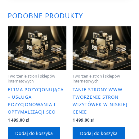
PODOBNE PRODUKTY
Tworzenie stron i sklepów
Tworzenie stron i sklepów
internetowych
internetowych
FIRMA POZYCJONUJĄCA
TANIE STRONY WWW –
– USŁUGA
TWORZENIE STRON
POZYCJONOWANIA I
WIZYTÓWEK W NISKIEJ
OPTYMALIZACJI SEO
CENIE
1 499,00
zł
1 499,00
zł
Dodaj do koszyka
Dodaj do koszyka