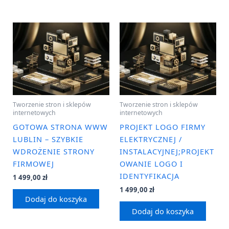
Tworzenie stron i sklepów
Tworzenie stron i sklepów
internetowych
internetowych
GOTOWA STRONA WWW
PROJEKT LOGO FIRMY
LUBLIN – SZYBKIE
ELEKTRYCZNEJ /
WDROŻENIE STRONY
INSTALACYJNEJ;PROJEKT
FIRMOWEJ
OWANIE LOGO I
IDENTYFIKACJA
1 499,00
zł
1 499,00
zł
Dodaj do koszyka
Dodaj do koszyka