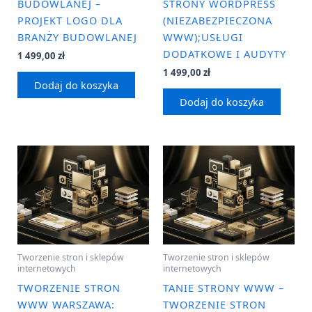
BUDOWLANEJ –
STRONY WORDPRESS
PROJEKT LOGO DLA
(NIEZABEZPIECZONA
BRANŻY BUDOWLANEJ
WWW);USŁUGI
DODATKOWE I AUDYTY
1 499,00
zł
1 499,00
zł
Dodaj do koszyka
Dodaj do koszyka
Tworzenie stron i sklepów
Tworzenie stron i sklepów
internetowych
internetowych
TWORZENIE STRON
TANIE STRONY WWW –
WWW WARSZAWA:
TWORZENIE STRON