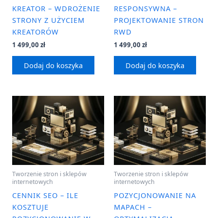
KREATOR – WDROŻENIE
RESPONSYWNA –
STRONY Z UŻYCIEM
PROJEKTOWANIE STRON
KREATORÓW
RWD
1 499,00
zł
1 499,00
zł
Dodaj do koszyka
Dodaj do koszyka
Tworzenie stron i sklepów
Tworzenie stron i sklepów
internetowych
internetowych
CENNIK SEO – ILE
POZYCJONOWANIE NA
KOSZTUJE
MAPACH –