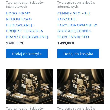
Tworzenie stron i sklepów
Tworzenie stron i sklepów
internetowych
internetowych
LOGO FIRMY
CENNIK SEO – ILE
REMONTOWO
KOSZTUJE
BUDOWLANEJ –
POZYCJONOWANIE W
PROJEKT LOGO DLA
GOOGLE?;CENNIK
BRANŻY BUDOWLANEJ
SEO;CENNIK SEO
1 499,00
zł
1 499,00
zł
Dodaj do koszyka
Dodaj do koszyka
Tworzenie stron i sklepów
Tworzenie stron i sklepów