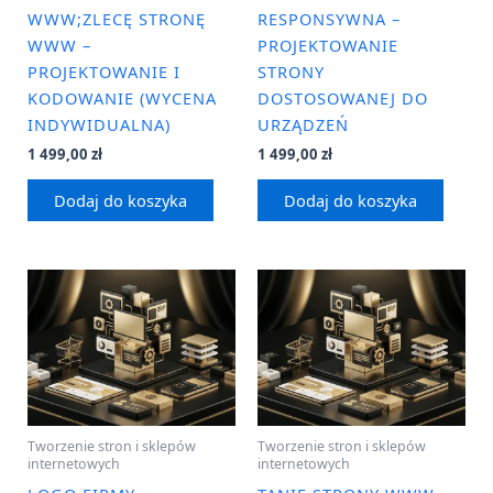
WWW;ZLECĘ STRONĘ
RESPONSYWNA –
WWW –
PROJEKTOWANIE
PROJEKTOWANIE I
STRONY
KODOWANIE (WYCENA
DOSTOSOWANEJ DO
INDYWIDUALNA)
URZĄDZEŃ
1 499,00
zł
1 499,00
zł
Dodaj do koszyka
Dodaj do koszyka
Tworzenie stron i sklepów
Tworzenie stron i sklepów
internetowych
internetowych