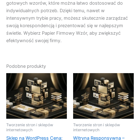
gotowych wzorów, które można łatwo dostosować do
indywidualnych potrzeb. Dzięki temu, nawet w
intensywnym trybie pracy, możesz skutecznie zarządzać
swoją korespondencją i prezentować się w najlepszym
świetle. Wybierz Papier Firmowy Wzór, aby zwiększyć
efektywność swojej firmy.
Podobne produkty
Tworzenie stron i sklepów
Tworzenie stron i sklepów
internetowych
internetowych
Sklep na WordPress Cena:
Witryna Responsywna –