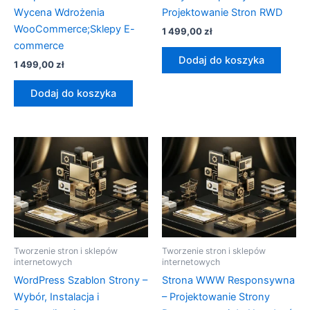
Wycena Wdrożenia
Projektowanie Stron RWD
WooCommerce;Sklepy E-
1 499,00
zł
commerce
Dodaj do koszyka
1 499,00
zł
Dodaj do koszyka
Tworzenie stron i sklepów
Tworzenie stron i sklepów
internetowych
internetowych
WordPress Szablon Strony –
Strona WWW Responsywna
Wybór, Instalacja i
– Projektowanie Strony