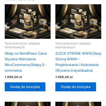
Tworzenie stron i sklepów
Tworzenie stron i sklepów
internetowych
internetowych
Sklep na WordPress Cena:
ZLECE STRONE WWW;Zlecę
Wycena Wdrożenia
Stronę WWW –
WooCommerce;Sklepy E-
Projektowanie i Kodowanie
commerce
(Wycena Indywidualna)
1 499,00
zł
1 499,00
zł
Dodaj do koszyka
Dodaj do koszyka